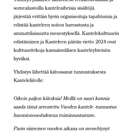
Yhdistys julkaisee aktiivisesti verkkosivuillaan ja
somealustoilla kanteleaiheisia sisältöjä,
järjestää erittäin hyvin organisoituja tapahtumia ja
edistää kanteleen soiton harrastusta ja
ammattilaisuutta menestyksellä. Kantelekulttuurin
edistäminen ja Kanteleen päivän vietto 2024 ovat
kulttuuritekoja kansainvälisen kanteleyhteisön
hyväksi.
Yhdistys lähettää kiitossanat tunnustuksesta
Kanteleliitolle:
Oikein paljon kiitoksia! Meillä on suuri kunnia
saada tämä arvostettu Vuoden kantele -tunnustus
huomionosoituksena toiminnastamme.
Parin viimeisen vuoden aikana on menehtynyt