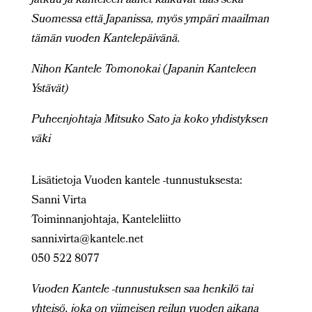
jatkuu ja kanteleen äänet kaikuvat taas sekä
Suomessa että Japanissa, myös ympäri maailman
tämän vuoden Kantelepäivänä.
Nihon Kantele Tomonokai (Japanin Kanteleen
Ystävät)
Puheenjohtaja Mitsuko Sato ja koko yhdistyksen
väki
Lisätietoja Vuoden kantele -tunnustuksesta:
Sanni Virta
Toiminnanjohtaja, Kanteleliitto
sanni.virta@kantele.net
050 522 8077
Vuoden Kantele -tunnustuksen saa henkilö tai
yhteisö, joka on viimeisen reilun vuoden aikana