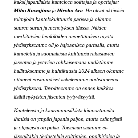
kaksi japanilaista kanteleen soittajaa ja opettajaa:
Miho Kuwajima
ja
Hiroko Ara
. He olivat aktiivisia
toimijoita kantelekulttuurin parissa ja olimme
suuren surun ja menetyksen tilassa. Näiden
merkittävien henkilöiden menettämisen myötä
yhdistyksemme oli jo hajoamisen partaalla, mutta
kanteletta ja suomalaista kulttuuria rakastavien
jäsenten ja ystävien rohkaisemana uudistimme
hallituksemme ja huhtikuusta 2024 alkaen olemme
ottaneet ensimmäiset askeleemme uudistuneena
yhdistyksenä. Tavoitteemme on ennen kaikkea
lisätä nykyisten jäsenten tyytyväisyyttä.
Kanteleesta ja kansanmusiikista kiinnostuneita
ihmisiä on ympäri Japania paljon, mutta esiintyjistä
ja ohjaajista on pulaa. Toisinaan saamme ei-
jäseniltäkin tiedusteluja soittimien, oppikirjojen ja