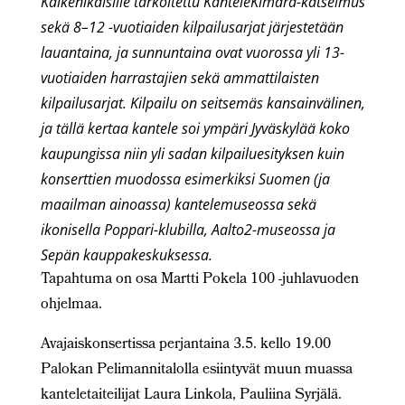
Kaikenikäisille tarkoitettu KanteleKimara-katselmus
sekä 8–12 -vuotiaiden kilpailusarjat järjestetään
lauantaina, ja sunnuntaina ovat vuorossa yli 13-
vuotiaiden harrastajien sekä ammattilaisten
kilpailusarjat. Kilpailu on seitsemäs kansainvälinen,
ja tällä kertaa kantele soi ympäri Jyväskylää koko
kaupungissa niin yli sadan kilpailuesityksen kuin
konserttien muodossa esimerkiksi Suomen (ja
maailman ainoassa) kantelemuseossa sekä
ikonisella Poppari-klubilla, Aalto2-museossa ja
Sepän kauppakeskuksessa.
Tapahtuma on osa Martti Pokela 100 -juhlavuoden
ohjelmaa.
Avajaiskonsertissa perjantaina 3.5. kello 19.00
Palokan Pelimannitalolla esiintyvät muun muassa
kanteletaiteilijat Laura Linkola, Pauliina Syrjälä.