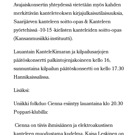
Avajaiskonsertin yhteydessä vietetään myös kahden
merkittävän kanteleteoksen kirjajulkaisutilaisuuksia,
Saarijärven kanteleen soitto-opas & Kanteleen
pyörtehissä -10-15 -kielisten kanteleiden soitto-opas
(Kansanmusiikki-instituutti).
Lauantain KanteleKimaran ja kilpailusarjojen
päätöskonsertti palkintojenjakoineen kello 16,
sunnuntaina kilpailun päätöskonsertti on kello 17.30
Hannikaissalissa.
Lisäksi:
Uniikki folkduo Cienna esiintyy lauantaina klo 20.30
Poppari-klubilla:
Cienna on tiivis ihmisäänen ja elektroakustisen
kanteleen muodostama kudelma. Kaisa Leskinen on