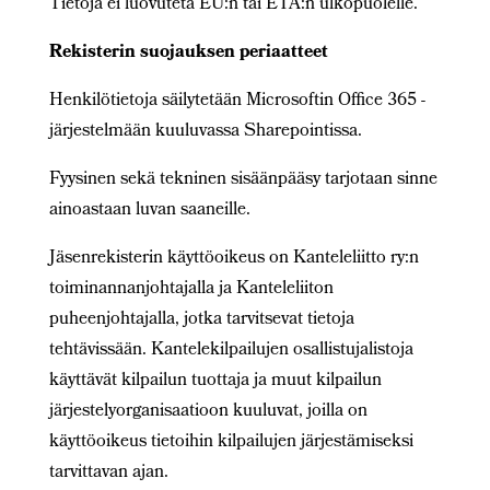
Tietoja ei luovuteta EU:n tai ETA:n ulkopuolelle.
Rekisterin suojauksen periaatteet
Henkilötietoja säilytetään Microsoftin Office 365 -
järjestelmään kuuluvassa Sharepointissa.
Fyysinen sekä tekninen sisäänpääsy tarjotaan sinne
ainoastaan luvan saaneille.
Jäsenrekisterin käyttöoikeus on Kanteleliitto ry:n
toiminannanjohtajalla ja Kanteleliiton
puheenjohtajalla, jotka tarvitsevat tietoja
tehtävissään. Kantelekilpailujen osallistujalistoja
käyttävät kilpailun tuottaja ja muut kilpailun
järjestelyorganisaatioon kuuluvat, joilla on
käyttöoikeus tietoihin kilpailujen järjestämiseksi
tarvittavan ajan.