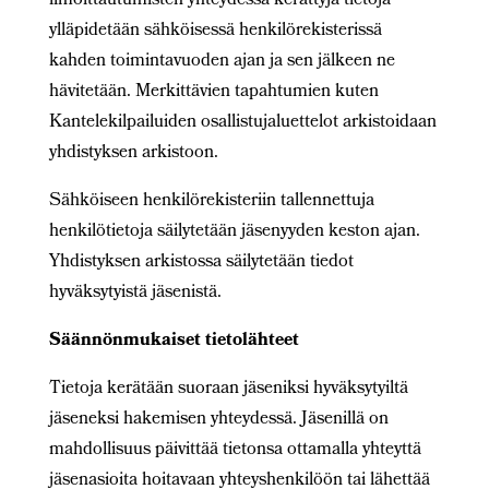
ilmoittautumisten yhteydessä kerättyjä tietoja
ylläpidetään sähköisessä henkilörekisterissä
kahden toimintavuoden ajan ja sen jälkeen ne
hävitetään. Merkittävien tapahtumien kuten
Kantelekilpailuiden osallistujaluettelot arkistoidaan
yhdistyksen arkistoon.
Sähköiseen henkilörekisteriin tallennettuja
henkilötietoja säilytetään jäsenyyden keston ajan.
Yhdistyksen arkistossa säilytetään tiedot
hyväksytyistä jäsenistä.
Säännönmukaiset tietolähteet
Tietoja kerätään suoraan jäseniksi hyväksytyiltä
jäseneksi hakemisen yhteydessä. Jäsenillä on
mahdollisuus päivittää tietonsa ottamalla yhteyttä
jäsenasioita hoitavaan yhteyshenkilöön tai lähettää