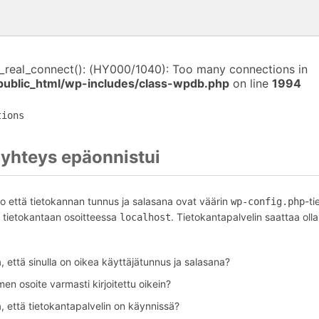
i_real_connect(): (HY000/1040): Too many connections in
public_html/wp-includes/class-wpdb.php
on line
1994
tions
yhteys epäonnistui
o että tietokannan tunnus ja salasana ovat väärin
-ti
wp-config.php
tietokantaan osoitteessa
. Tietokantapalvelin saattaa olla
localhost
 että sinulla on oikea käyttäjätunnus ja salasana?
en osoite varmasti kirjoitettu oikein?
, että tietokantapalvelin on käynnissä?