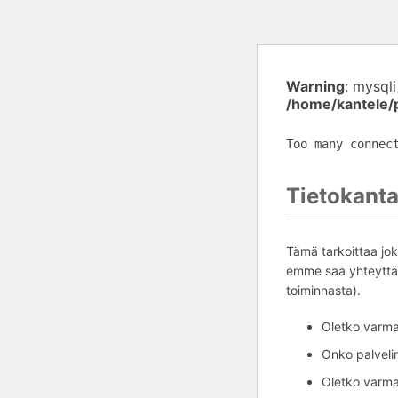
Warning
: mysql
/home/kantele/
Too many connec
Tietokanta
Tämä tarkoittaa jok
emme saa yhteyttä 
toiminnasta).
Oletko varma,
Onko palvelim
Oletko varma