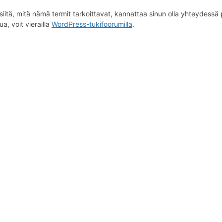
iitä, mitä nämä termit tarkoittavat, kannattaa sinun olla yhteydessä p
a, voit vierailla
WordPress-tukifoorumilla
.