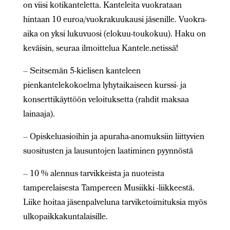
on viisi kotikanteletta. Kanteleita vuokrataan
hintaan 10 euroa/vuokrakuukausi jäsenille. Vuokra-
aika on yksi lukuvuosi (elokuu-toukokuu). Haku on
keväisin, seuraa ilmoittelua Kantele.netissä!
– Seitsemän 5-kielisen kanteleen
pienkantelekokoelma lyhytaikaiseen kurssi- ja
konserttikäyttöön veloituksetta (rahdit maksaa
lainaaja).
– Opiskeluasioihin ja apuraha-anomuksiin liittyvien
suositusten ja lausuntojen laatiminen pyynnöstä
– 10 % alennus tarvikkeista ja nuoteista
tamperelaisesta Tampereen Musiikki -liikkeestä.
Liike hoitaa jäsenpalveluna tarviketoimituksia myös
ulkopaikkakuntalaisille.