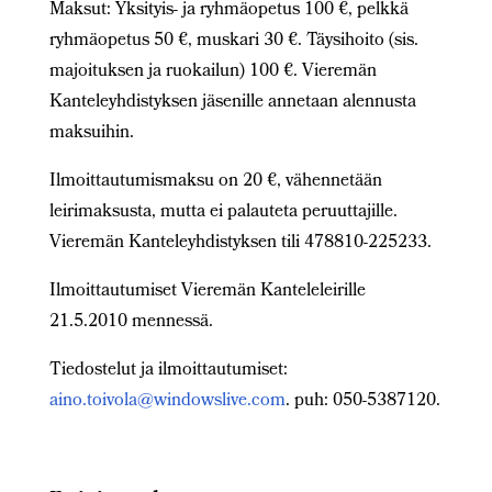
Maksut: Yksityis- ja ryhmäopetus 100 €, pelkkä
ryhmäopetus 50 €, muskari 30 €. Täysihoito (sis.
majoituksen ja ruokailun) 100 €. Vieremän
Kanteleyhdistyksen jäsenille annetaan alennusta
maksuihin.
Ilmoittautumismaksu on 20 €, vähennetään
leirimaksusta, mutta ei palauteta peruuttajille.
Vieremän Kanteleyhdistyksen tili 478810-225233.
Ilmoittautumiset Vieremän Kanteleleirille
21.5.2010 mennessä.
Tiedostelut ja ilmoittautumiset:
aino.toivola@windowslive.com
. puh: 050-5387120.