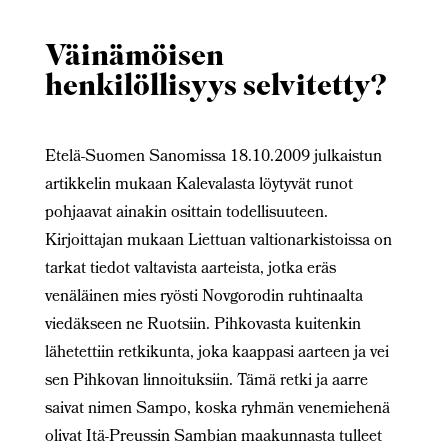
Väinämöisen
henkilöllisyys selvitetty?
Etelä-Suomen Sanomissa 18.10.2009 julkaistun
artikkelin mukaan Kalevalasta löytyvät runot
pohjaavat ainakin osittain todellisuuteen.
Kirjoittajan mukaan Liettuan valtionarkistoissa on
tarkat tiedot valtavista aarteista, jotka eräs
venäläinen mies ryösti Novgorodin ruhtinaalta
viedäkseen ne Ruotsiin. Pihkovasta kuitenkin
lähetettiin retkikunta, joka kaappasi aarteen ja vei
sen Pihkovan linnoituksiin. Tämä retki ja aarre
saivat nimen Sampo, koska ryhmän venemiehenä
olivat Itä-Preussin Sambian maakunnasta tulleet