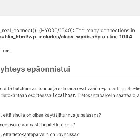
i_real_connect(): (HY000/1040): Too many connections in
public_html/wp-includes/class-wpdb.php
on line
1994
tions
yhteys epäonnistui
o että tietokannan tunnus ja salasana ovat väärin
-ti
wp-config.php
tietokantaan osoitteessa
. Tietokantapalvelin saattaa olla
localhost
 että sinulla on oikea käyttäjätunnus ja salasana?
en osoite varmasti kirjoitettu oikein?
, että tietokantapalvelin on käynnissä?