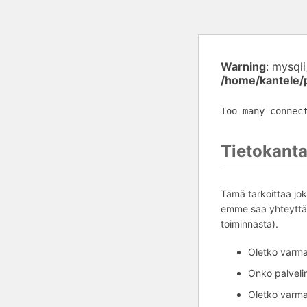
Warning
: mysql
/home/kantele/
Too many connec
Tietokanta
Tämä tarkoittaa jok
emme saa yhteyttä 
toiminnasta).
Oletko varma,
Onko palvelim
Oletko varma