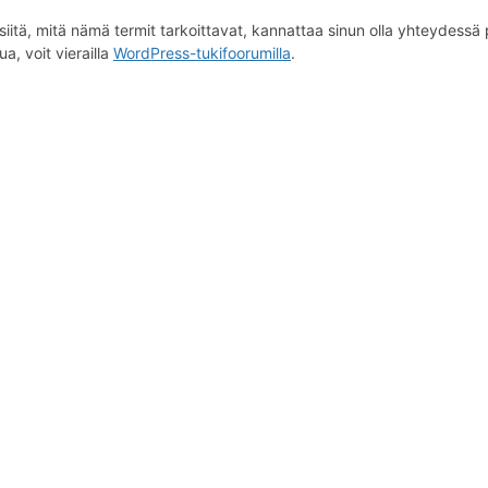
iitä, mitä nämä termit tarkoittavat, kannattaa sinun olla yhteydessä p
a, voit vierailla
WordPress-tukifoorumilla
.