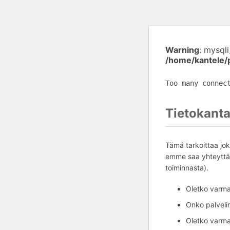
Warning
: mysql
/home/kantele/
Too many connec
Tietokanta
Tämä tarkoittaa jok
emme saa yhteyttä 
toiminnasta).
Oletko varma,
Onko palvelim
Oletko varma