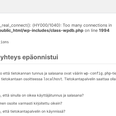
i_real_connect(): (HY000/1040): Too many connections in
public_html/wp-includes/class-wpdb.php
on line
1994
tions
yhteys epäonnistui
o että tietokannan tunnus ja salasana ovat väärin
-ti
wp-config.php
tietokantaan osoitteessa
. Tietokantapalvelin saattaa olla
localhost
 että sinulla on oikea käyttäjätunnus ja salasana?
en osoite varmasti kirjoitettu oikein?
, että tietokantapalvelin on käynnissä?