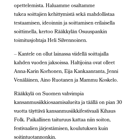
opettelemista. Haluamme osaltamme
tukea soittajien kehittymistä sekä mahdollistaa
testaamisen, ideoinnin ja soittamisen erilaisella
soittimella, kertoo Rääkkylän Osuuspankin
toimitusjohtaja Heli Silvennoinen.
– Kantele on ollut lainassa viidellä soittajalla
kahden vuoden jaksoissa. Haltijoina ovat olleet
Anna-Karin Korhonen, Eija Kankaanranta, Jenni
Venäläinen, Aino Ruotanen ja Mammu Koskelo.
Rääkkylä on Suomen vahvimpia
kansanmusiikkiosaamisalueita ja täällä on pian 30
vuotta täyttävä kansanmusiikkifestivaali Kihaus
Folk. Paikallinen taituruus kattaa niin soiton,
festivaalien järjestämisen, koulutuksen kuin
soitintuotannonkin.