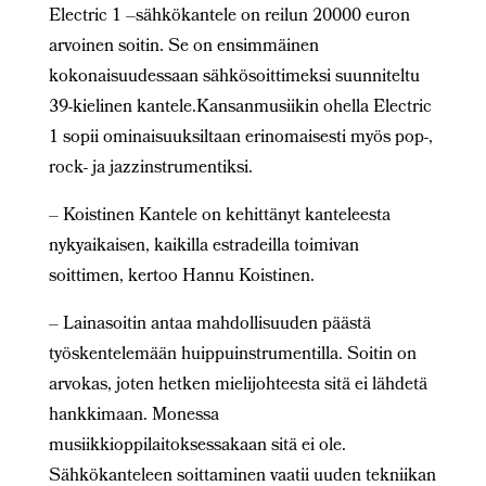
Electric 1 –sähkökantele on reilun 20000 euron
arvoinen soitin. Se on ensimmäinen
kokonaisuudessaan sähkösoittimeksi suunniteltu
39-kielinen kantele.Kansanmusiikin ohella Electric
1 sopii ominaisuuksiltaan erinomaisesti myös pop-,
rock- ja jazzinstrumentiksi.
– Koistinen Kantele on kehittänyt kanteleesta
nykyaikaisen, kaikilla estradeilla toimivan
soittimen, kertoo Hannu Koistinen.
– Lainasoitin antaa mahdollisuuden päästä
työskentelemään huippuinstrumentilla. Soitin on
arvokas, joten hetken mielijohteesta sitä ei lähdetä
hankkimaan. Monessa
musiikkioppilaitoksessakaan sitä ei ole.
Sähkökanteleen soittaminen vaatii uuden tekniikan