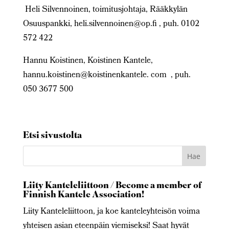
Heli Silvennoinen, toimitusjohtaja, Rääkkylän
Osuuspankki, heli.silvennoinen@op.fi , puh. 0102
572 422
Hannu Koistinen, Koistinen Kantele,
hannu.koistinen@koistinenkantele. com
, puh.
050 3677 500
Etsi sivustolta
Liity Kanteleliittoon / Become a member of
Finnish Kantele Association!
Liity Kanteleliittoon, ja koe kanteleyhteisön voima
yhteisen asian eteenpäin viemiseksi! Saat hyvät