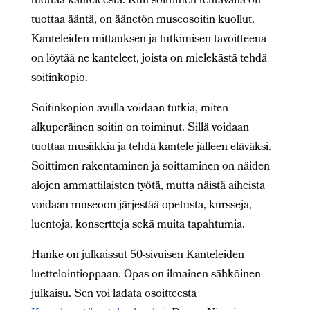
tuottaa kanteleesta. Kun soittimen tehtävänä on
tuottaa ääntä, on äänetön museosoitin kuollut.
Kanteleiden mittauksen ja tutkimisen tavoitteena
on löytää ne kanteleet, joista on mielekästä tehdä
soitinkopio.
Soitinkopion avulla voidaan tutkia, miten
alkuperäinen soitin on toiminut. Sillä voidaan
tuottaa musiikkia ja tehdä kantele jälleen eläväksi.
Soittimen rakentaminen ja soittaminen on näiden
alojen ammattilaisten työtä, mutta näistä aiheista
voidaan museoon järjestää opetusta, kursseja,
luentoja, konsertteja sekä muita tapahtumia.
Hanke on julkaissut 50-sivuisen Kanteleiden
luettelointioppaan. Opas on ilmainen sähköinen
julkaisu. Sen voi ladata osoitteesta