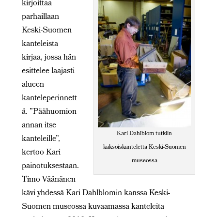
kirjoittaa
parhaillaan
Keski-Suomen
kanteleista
kirjaa, jossa hän
esittelee laajasti
alueen
kanteleperinnett
ä. ”Päähuomion
annan itse
Kari Dahlblom tutkiin
kanteleille”,
kaksoiskanteletta Keski-Suomen
kertoo Kari
museossa
painotuksestaan.
Timo Väänänen
kävi yhdessä Kari Dahlblomin kanssa Keski-
Suomen museossa kuvaamassa kanteleita