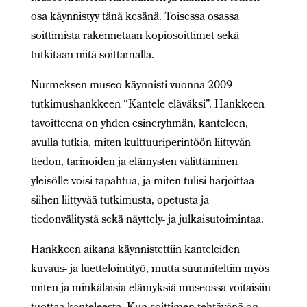
osa käynnistyy tänä kesänä. Toisessa osassa
soittimista rakennetaan kopiosoittimet sekä
tutkitaan niitä soittamalla.
Nurmeksen museo käynnisti vuonna 2009
tutkimushankkeen “Kantele eläväksi”. Hankkeen
tavoitteena on yhden esineryhmän, kanteleen,
avulla tutkia, miten kulttuuriperintöön liittyvän
tiedon, tarinoiden ja elämysten välittäminen
yleisölle voisi tapahtua, ja miten tulisi harjoittaa
siihen liittyvää tutkimusta, opetusta ja
tiedonvälitystä sekä näyttely- ja julkaisutoimintaa.
Hankkeen aikana käynnistettiin kanteleiden
kuvaus- ja luettelointityö, mutta suunniteltiin myös
miten ja minkälaisia elämyksiä museossa voitaisiin