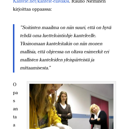
Kantele.net/kantele-elavaksi
. Rauno Nieminen
kirjoittaa oppaassa:
”Soitinten maailma on niin suuri, että on hyvä
tehdä oma luettelointiohje kanteleelle.
Yksinomaan kanteleitakin on niin monen
mallisia, että ohjeessa on oltava esimerkit eri
mallisten kanteleiden yleispiirteistä ja
mittaamisesta.”
O
pa
s
an
ta
a