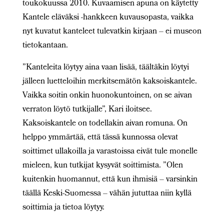
toukokuussa 2010. Kuvaamisen apuna on käytetty
Kantele eläväksi -hankkeen kuvausopasta, vaikka
nyt kuvatut kanteleet tulevatkin kirjaan – ei museon
tietokantaan.
”Kanteleita löytyy aina vaan lisää, täältäkin löytyi
jälleen luetteloihin merkitsemätön kaksoiskantele.
Vaikka soitin onkin huonokuntoinen, on se aivan
verraton löytö tutkijalle”, Kari iloitsee.
Kaksoiskantele on todellakin aivan romuna. On
helppo ymmärtää, että tässä kunnossa olevat
soittimet ullakoilla ja varastoissa eivät tule monelle
mieleen, kun tutkijat kysyvät soittimista. ”Olen
kuitenkin huomannut, että kun ihmisiä – varsinkin
täällä Keski-Suomessa – vähän jututtaa niin kyllä
soittimia ja tietoa löytyy.