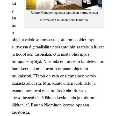
kä
yt
Rauno Nieminen opastaa kanteleen mittauksessa
än
Nurmeksen museon henkilökuntaa.
nö
n
ohjeita valokuvaamisesta, jotta museoiden nyt
siirtyessä digitaalisiin tietokantoihin saataisiin kuvat
ja tiedot sen tasoisiksi, että niistä olisi myös
tutkijoille hyötyä. Nurmeksen museon kanteleita on
hankkeen aikana kuvattu oppaan ohjeiden
mukaisesti. ”Tämä on vain ensimmäinen versio
laajasta aiheesta. Mm. kanteleiden luokittelu ja
osien nimet ovat ensimmäisiä ehdotuksia.
Toivottavasti tästä lähtee keskustelu ja tutkimus
liikkeelle”, Rauno Nieminen kertoo oppaan
taustoista.