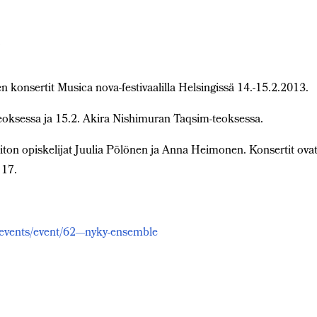
i
konsertit Musica nova-festivaalilla Helsingissä 14.-15.2.2013.
eoksessa ja 15.2. Akira Nishimuran Taqsim-teoksessa.
ton opiskelijat Juulia Pölönen ja Anna Heimonen. Konsertit ova
 17.
kevents/event/62—nyky-ensemble