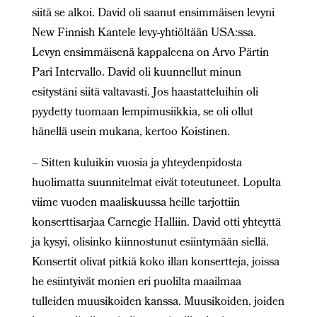
siitä se alkoi. David oli saanut ensimmäisen levyni
New Finnish Kantele levy-yhtiöltään USA:ssa.
Levyn ensimmäisenä kappaleena on Arvo Pärtin
Pari Intervallo. David oli kuunnellut minun
esitystäni siitä valtavasti. Jos haastatteluihin oli
pyydetty tuomaan lempimusiikkia, se oli ollut
hänellä usein mukana, kertoo Koistinen.
– Sitten kuluikin vuosia ja yhteydenpidosta
huolimatta suunnitelmat eivät toteutuneet. Lopulta
viime vuoden maaliskuussa heille tarjottiin
konserttisarjaa Carnegie Halliin. David otti yhteyttä
ja kysyi, olisinko kiinnostunut esiintymään siellä.
Konsertit olivat pitkiä koko illan konsertteja, joissa
he esiintyivät monien eri puolilta maailmaa
tulleiden muusikoiden kanssa. Muusikoiden, joiden