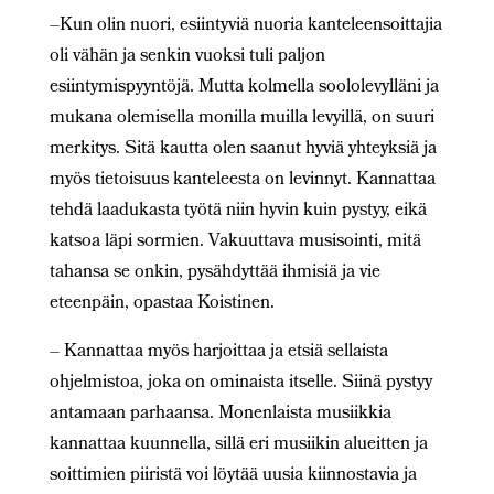
–Kun olin nuori, esiintyviä nuoria kanteleensoittajia
oli vähän ja senkin vuoksi tuli paljon
esiintymispyyntöjä. Mutta kolmella soololevylläni ja
mukana olemisella monilla muilla levyillä, on suuri
merkitys. Sitä kautta olen saanut hyviä yhteyksiä ja
myös tietoisuus kanteleesta on levinnyt. Kannattaa
tehdä laadukasta työtä niin hyvin kuin pystyy, eikä
katsoa läpi sormien. Vakuuttava musisointi, mitä
tahansa se onkin, pysähdyttää ihmisiä ja vie
eteenpäin, opastaa Koistinen.
– Kannattaa myös harjoittaa ja etsiä sellaista
ohjelmistoa, joka on ominaista itselle. Siinä pystyy
antamaan parhaansa. Monenlaista musiikkia
kannattaa kuunnella, sillä eri musiikin alueitten ja
soittimien piiristä voi löytää uusia kiinnostavia ja