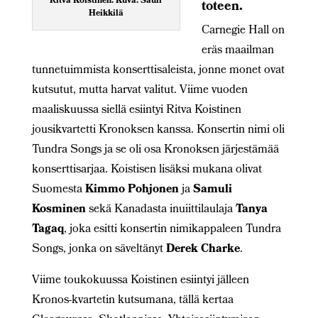
Ritva Koistinen. Kuva: Sauli
toteen.
Heikkilä
Carnegie Hall on
eräs maailman
tunnetuimmista konserttisaleista, jonne monet ovat
kutsutut, mutta harvat valitut. Viime vuoden
maaliskuussa siellä esiintyi Ritva Koistinen
jousikvartetti Kronoksen kanssa. Konsertin nimi oli
Tundra Songs ja se oli osa Kronoksen järjestämää
konserttisarjaa. Koistisen lisäksi mukana olivat
Suomesta
Kimmo Pohjonen
ja
Samuli
Kosminen
sekä Kanadasta inuiittilaulaja
Tanya
Tagaq
, joka esitti konsertin nimikappaleen Tundra
Songs, jonka on säveltänyt
Derek Charke
.
Viime toukokuussa Koistinen esiintyi jälleen
Kronos-kvartetin kutsumana, tällä kertaa