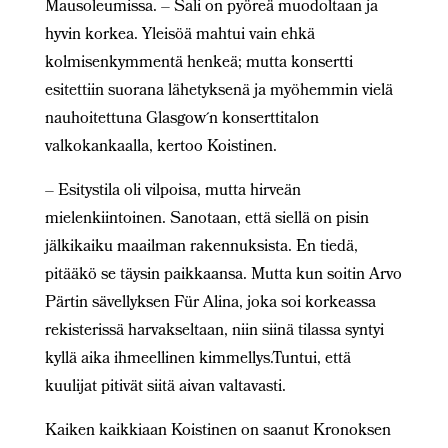
Mausoleumissa. – Sali on pyöreä muodoltaan ja
hyvin korkea. Yleisöä mahtui vain ehkä
kolmisenkymmentä henkeä; mutta konsertti
esitettiin suorana lähetyksenä ja myöhemmin vielä
nauhoitettuna Glasgow´n konserttitalon
valkokankaalla, kertoo Koistinen.
– Esitystila oli vilpoisa, mutta hirveän
mielenkiintoinen. Sanotaan, että siellä on pisin
jälkikaiku maailman rakennuksista. En tiedä,
pitääkö se täysin paikkaansa. Mutta kun soitin Arvo
Pärtin sävellyksen Für Alina, joka soi korkeassa
rekisterissä harvakseltaan, niin siinä tilassa syntyi
kyllä aika ihmeellinen kimmellys.Tuntui, että
kuulijat pitivät siitä aivan valtavasti.
Kaiken kaikkiaan Koistinen on saanut Kronoksen