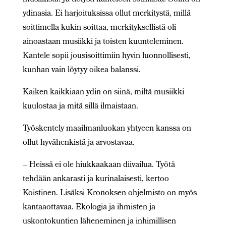
ydinasia. Ei harjoituksissa ollut merkitystä, millä
soittimella kukin soittaa, merkityksellistä oli
ainoastaan musiikki ja toisten kuunteleminen.
Kantele sopii jousisoittimiin hyvin luonnollisesti,
kunhan vain löytyy oikea balanssi.
Kaiken kaikkiaan ydin on siinä, miltä musiikki
kuulostaa ja mitä sillä ilmaistaan.
Työskentely maailmanluokan yhtyeen kanssa on
ollut hyvähenkistä ja arvostavaa.
– Heissä ei ole hiukkaakaan diivailua. Työtä
tehdään ankarasti ja kurinalaisesti, kertoo
Koistinen. Lisäksi Kronoksen ohjelmisto on myös
kantaaottavaa. Ekologia ja ihmisten ja
uskontokuntien läheneminen ja inhimillisen