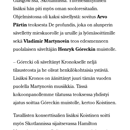
Glasgow:ssa, Skotlannissa. Yhteisesiintymisen
lisäksi hän piti myös oman sooloresitaalin.
Ohjelmistossa oli kaksi sävellystä: sovitus
Arvo
Pärtin
teoksesta De profundis, joka on alunperin
sävelletty mieskuorolle ja uruille ja lyömäsoittimille
sekä
Vladimir Martynovin
teos edesmenneen
puolalaisen säveltäjän
Henryk Góreckin
muistolle.
– Górecki oli säveltänyt Kronokselle neljä
tilausteosta ja he olivat henkilökohtaisia ystäviä.
Lisäksi Kronos on äänittänyt juuri tämän vuoden
puolella Martynovin musiikkia. Tässä
kokoonpanollemme tilatussa teoksessa yhdistyi
ajatus soittaa Góreckin muistolle, kertoo Koistinen.
Tavallisten konserttisalien lisäksi Koistinen soitti
myös Skotlannissa sijaitsevassa Hamilton