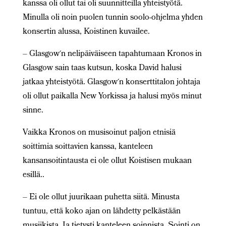
kanssa oli ollut tai oli suunnitteilla yhteistyötä.
Minulla oli noin puolen tunnin soolo-ohjelma yhden
konsertin alussa, Koistinen kuvailee.
– Glasgow´n nelipäiväiseen tapahtumaan Kronos in
Glasgow sain taas kutsun, koska David halusi
jatkaa yhteistyötä. Glasgow´n konserttitalon johtaja
oli ollut paikalla New Yorkissa ja halusi myös minut
sinne.
Vaikka Kronos on musisoinut paljon etnisiä
soittimia soittavien kanssa, kanteleen
kansansoitintausta ei ole ollut Koistisen mukaan
esillä..
– Ei ole ollut juurikaan puhetta siitä. Minusta
tuntuu, että koko ajan on lähdetty pelkästään
musiikista. Ja tietysti kanteleen soinnista. Sointi on