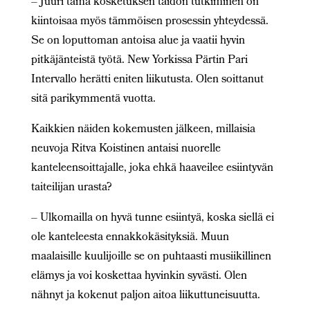
– Juuri tämä kosketuksen taidon tutkiminen on
kiintoisaa myös tämmöisen prosessin yhteydessä.
Se on loputtoman antoisa alue ja vaatii hyvin
pitkäjänteistä työtä. New Yorkissa Pärtin Pari
Intervallo herätti eniten liikutusta. Olen soittanut
sitä parikymmentä vuotta.
Kaikkien näiden kokemusten jälkeen, millaisia
neuvoja Ritva Koistinen antaisi nuorelle
kanteleensoittajalle, joka ehkä haaveilee esiintyvän
taiteilijan urasta?
– Ulkomailla on hyvä tunne esiintyä, koska siellä ei
ole kanteleesta ennakkokäsityksiä. Muun
maalaisille kuulijoille se on puhtaasti musiikillinen
elämys ja voi koskettaa hyvinkin syvästi. Olen
nähnyt ja kokenut paljon aitoa liikuttuneisuutta.