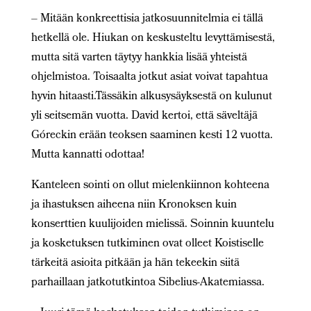
– Mitään konkreettisia jatkosuunnitelmia ei tällä
hetkellä ole. Hiukan on keskusteltu levyttämisestä,
mutta sitä varten täytyy hankkia lisää yhteistä
ohjelmistoa. Toisaalta jotkut asiat voivat tapahtua
hyvin hitaasti.Tässäkin alkusysäyksestä on kulunut
yli seitsemän vuotta. David kertoi, että säveltäjä
Góreckin erään teoksen saaminen kesti 12 vuotta.
Mutta kannatti odottaa!
Kanteleen sointi on ollut mielenkiinnon kohteena
ja ihastuksen aiheena niin Kronoksen kuin
konserttien kuulijoiden mielissä. Soinnin kuuntelu
ja kosketuksen tutkiminen ovat olleet Koistiselle
tärkeitä asioita pitkään ja hän tekeekin siitä
parhaillaan jatkotutkintoa Sibelius-Akatemiassa.