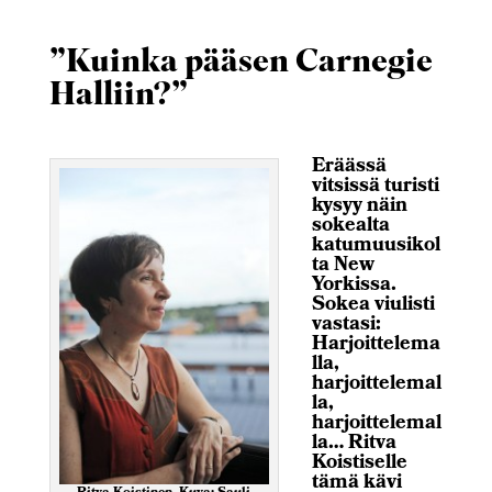
”Kuinka pääsen Carnegie
Halliin?”
Eräässä
vitsissä turisti
kysyy näin
sokealta
katumuusikol
ta New
Yorkissa.
Sokea viulisti
vastasi:
Harjoittelema
lla,
harjoittelemal
la,
harjoittelemal
la… Ritva
Koistiselle
tämä kävi