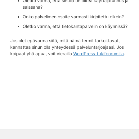
Oletko varma, että sinulla on oikea käyttäjätunnus ja
salasana?
Onko palvelimen osoite varmasti kirjoitettu oikein?
Oletko varma, että tietokantapalvelin on käynnissä?
Jos olet epävarma siitä, mitä nämä termit tarkoittavat,
kannattaa sinun olla yhteydessä palveluntarjoajaasi. Jos
kaipaat yhä apua, voit vierailla
WordPress-tukifoorumilla
.