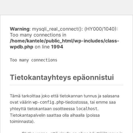
Warning
: mysqli_real_connect(): (HY000/1040):
Too many connections in
/home/kantele/public_html/wp-includes/class-
wpdb.php
on line
1994
Too many connections
Tietokantayhteys epäonnistui
Tämä tarkoittaa joko että tietokannan tunnus ja salasana
ovat väärin
-tiedostossa, tai emme saa
wp-config.php
yhteyttä tietokantaan osoitteessa
.
localhost
Tietokantapalvelin saattaa olla alhaalla (poissa
toiminnasta).