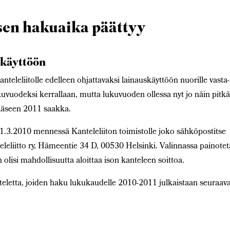
sen hakuaika päättyy
skäyttöön
nteleliitolle edelleen ohjattavaksi lainauskäyttöön nuorille vasta-
kuvuodeksi kerrallaan, mutta lukuvuoden ollessa nyt jo näin pitkäl
ääseen 2011 saakka.
.3.2010 mennessä Kanteleliiton toimistolle joko sähköpostitse
teleliitto ry, Hämeentie 34 D, 00530 Helsinki. Valinnassa painote
en olisi mahdollisuutta aloittaa ison kanteleen soittoa.
teletta, joiden haku lukukaudelle 2010-2011 julkaistaan seuraav