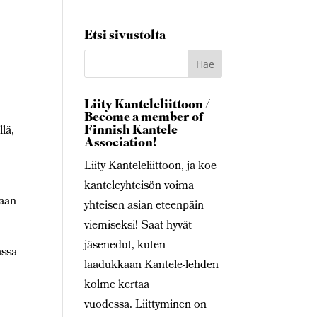
Etsi sivustolta
Liity Kanteleliittoon /
Become a member of
Finnish Kantele
lä,
Association!
Liity Kanteleliittoon, ja koe
kanteleyhteisön voima
taan
yhteisen asian eteenpäin
viemiseksi! Saat hyvät
jäsenedut, kuten
assa
laadukkaan Kantele-lehden
kolme kertaa
vuodessa. Liittyminen on