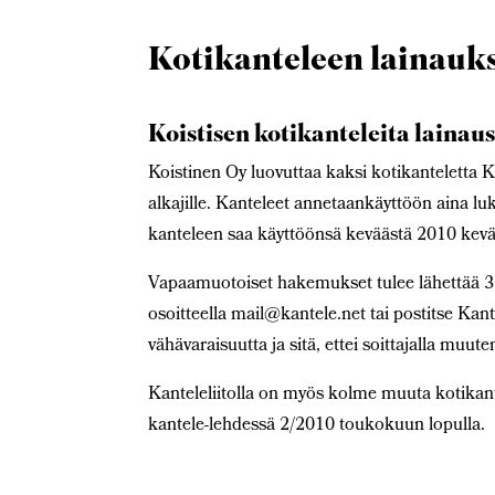
Kotikanteleen lainauk
Koistisen kotikanteleita lainau
Koistinen Oy luovuttaa kaksi kotikanteletta Ka
alkajille. Kanteleet annetaankäyttöön aina lu
kanteleen saa käyttöönsä keväästä 2010 kev
Vapaamuotoiset hakemukset tulee lähettää 31
osoitteella mail@kantele.net tai postitse Kan
vähävaraisuutta ja sitä, ettei soittajalla muut
Kanteleliitolla on myös kolme muuta kotikan
kantele-lehdessä 2/2010 toukokuun lopulla.