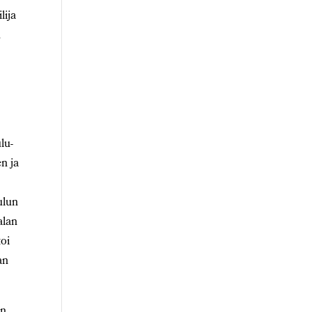
lija
n
lu-
n ja
ulun
alan
toi
an
än