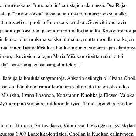
lkoi murroskausi ”runoaatelin” edustajien elämässä. Osa Raja-
ta ja ”runo-ukoista” havaitsi taitonsa rahanarvoiseksi ja alkoi
maisesti eri puolilla Suomea kierrellen. Se siivitti vaeltavia
soittoja toisiltaan ja seudun parhailta taitajilta. Kokoonpanot j
akin lienee ollut mukana seikkailunhalua, mutta monilla matkojen
airaalloinen Iivana Mišukka hankki monien vuosien ajan elantons
aimon, itkuvirsien taitajan Maria Mišukan virsittämään, ettei
lla”, ”vaskilangazil vai vangahutteloo…”
 illatsuja ja koululaisnäytäntöjä. Ahkerin esiintyjä oli Iivana Onoil
s, vaikka hän ilman runonkerääjien vaikutusta tuskin olisi edes
ana Mišukka, Iivana Lösönen, Konstantin Kuokka ja Elessei Valoka
Myöhempinä vuosina joukkoon liittyivät Timo Lipitsä ja Feodor
 mm. Turussa, Sortavalassa, Viipurissa, Helsingissä, Jyväskyläs
kuussa 1907 Laatokka-lehti tiesi Onoilan ja Kuokan esiintyneen