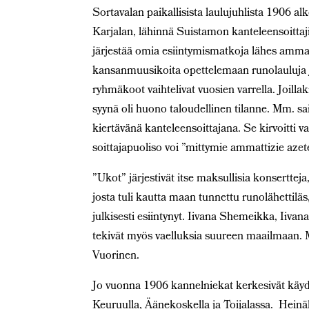
Sortavalan paikallisista laulujuhlista 1906 a
Karjalan, lähinnä Suistamon kanteleensoittajis
järjestää omia esiintymismatkoja lähes ammatti
kansanmuusikoita opettelemaan runolauluja ja 
ryhmäkoot vaihtelivat vuosien varrella. Joill
syynä oli huono taloudellinen tilanne. Mm. s
kiertävänä kanteleensoittajana. Se kirvoitti v
soittajapuoliso voi ”mittymie ammattizie azete
”Ukot” järjestivät itse maksullisia konsertteja,
josta tuli kautta maan tunnettu runolähettilä
julkisesti esiintynyt. Iivana Shemeikka, Iiv
tekivät myös vaelluksia suureen maailmaan. 
Vuorinen.
Jo vuonna 1906 kannelniekat kerkesivät käydä
Keuruulla, Äänekoskella ja Toijalassa. Heinä