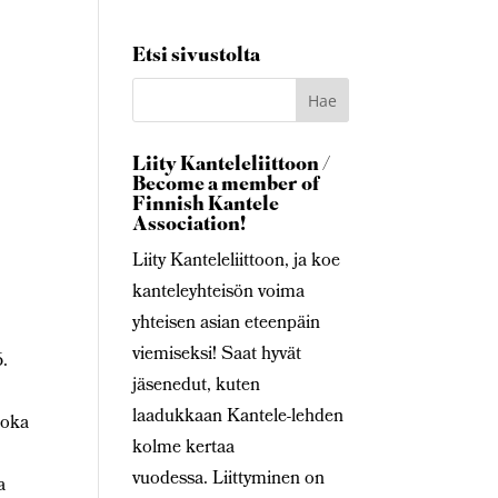
Etsi sivustolta
Liity Kanteleliittoon /
Become a member of
Finnish Kantele
,
Association!
Liity Kanteleliittoon, ja koe
kanteleyhteisön voima
yhteisen asian eteenpäin
viemiseksi! Saat hyvät
6.
jäsenedut, kuten
laadukkaan Kantele-lehden
joka
kolme kertaa
vuodessa. Liittyminen on
a