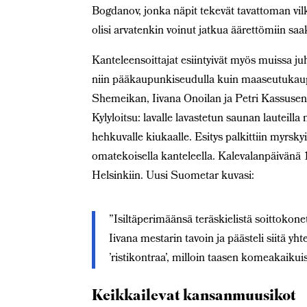
Bogdanov, jonka näpit tekevät tavattoman vilk
olisi arvatenkin voinut jatkua äärettömiin sa
Kanteleensoittajat esiintyivät myös muissa j
niin pääkaupunkiseudulla kuin maaseutukaup
Shemeikan, Iivana Onoilan ja Petri Kassusen Lö
Kylyloitsu: lavalle lavastetun saunan lauteilla 
hehkuvalle kiukaalle. Esitys palkittiin myrsk
omatekoisella kanteleella. Kalevalanpäivänä 
Helsinkiin. Uusi Suometar kuvasi:
”Isiltäperimäänsä teräskielistä soittoko
Iivana mestarin tavoin ja päästeli siitä yht
’ristikontraa’, milloin taasen komeakaikui
Keikkailevat kansanmuusikot