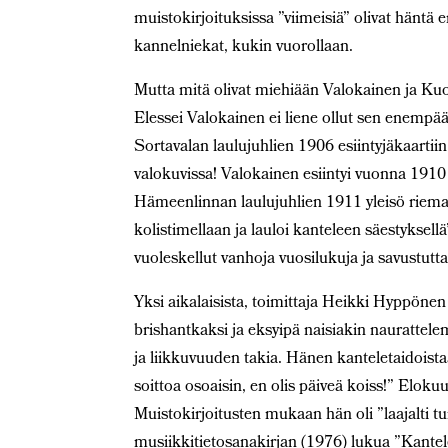
muistokirjoituksissa ”viimeisiä” olivat häntä 
kannelniekat, kukin vuorollaan.
Mutta mitä olivat miehiään Valokainen ja K
Elessei Valokainen ei liene ollut sen enempää 
Sortavalan laulujuhlien 1906 esiintyjäkaarti
valokuvissa! Valokainen esiintyi vuonna 1910
Hämeenlinnan laulujuhlien 1911 yleisö riemast
kolistimellaan ja lauloi kanteleen säestyksellä
vuoleskellut vanhoja vuosilukuja ja savustutta
Yksi aikalaisista, toimittaja Heikki Hyppöne
brishantkaksi ja eksyipä naisiakin naurattel
ja liikkuvuuden takia. Hänen kanteletaidoista
soittoa osoaisin, en olis päiveä koiss!” Elo
Muistokirjoitusten mukaan hän oli ”laajalti t
musiikkitietosanakirjan (1976) lukua ”Kantel