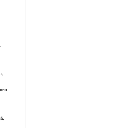
a
a
a,
inen
sä,