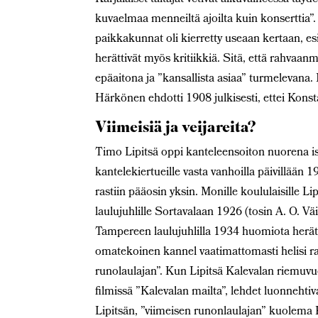
kuvaelmaa menneiltä ajoilta kuin konserttia”.
paikkakunnat oli kierretty useaan kertaan, esi
herättivät myös kritiikkiä. Sitä, että rahvaanmu
epäaitona ja ”kansallista asiaa” turmelevana. M
Härkönen ehdotti 1908 julkisesti, ettei Konsta
Viimeisiä ja veijareita?
Timo Lipitsä oppi kanteleensoiton nuorena isä
kantelekiertueille vasta vanhoilla päivillään 
rastiin pääosin yksin. Monille koululaisille L
laulujuhlille Sortavalaan 1926 (tosin A. O. Väi
Tampereen laulujuhlilla 1934 huomiota herät
omatekoinen kannel vaatimattomasti helisi rav
runolaulajan”. Kun Lipitsä Kalevalan riemuvuo
filmissä ”Kalevalan mailta”, lehdet luonnehtiv
Lipitsän, ”viimeisen runonlaulajan” kuolema K