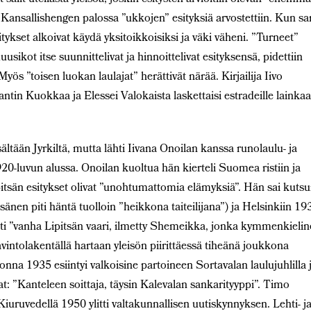
 Kansallishengen palossa ”ukkojen” esityksiä arvostettiin. Kun s
tykset alkoivat käydä yksitoikkoisiksi ja väki väheni. ”Turneet”
usikot itse suunnittelivat ja hinnoittelivat esityksensä, pidettiin
yös ”toisen luokan laulajat” herättivät närää. Kirjailija Iivo
ntin Kuokkaa ja Elessei Valokaista laskettaisi estradeille lainkaa
ltään Jyrkiltä, mutta lähti Iivana Onoilan kanssa runolaulu- ja
1920-luvun alussa. Onoilan kuoltua hän kierteli Suomea ristiin ja
ipitsän esitykset olivat ”unohtumattomia elämyksiä”. Hän sai kuts
sänen piti häntä tuolloin ”heikkona taiteilijana”) ja Helsinkiin 19
ti ”vanha Lipitsän vaari, ilmetty Shemeikka, jonka kymmenkielin
intolakentällä hartaan yleisön piirittäessä tiheänä joukkona
nna 1935 esiintyi valkoisine partoineen Sortavalan laulujuhlilla 
at: ”Kanteleen soittaja, täysin Kalevalan sankarityyppi”. Timo
iuruvedellä 1950 ylitti valtakunnallisen uutiskynnyksen. Lehti- j