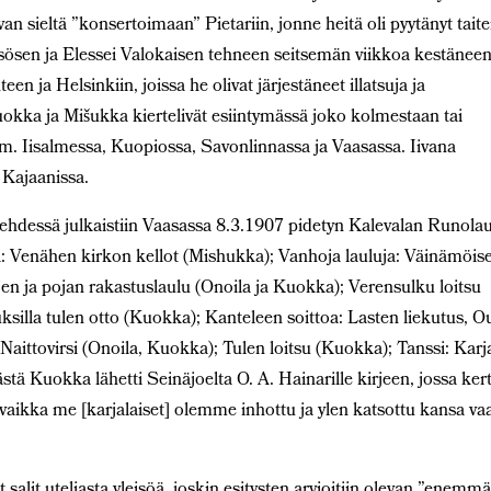
sieltä ”konsertoimaan” Pietariin, jonne heitä oli pyytänyt taitei
ösösen ja Elessei Valokaisen tehneen seitsemän viikkoa kestänee
n ja Helsinkiin, joissa he olivat järjestäneet illatsuja ja
uokka ja Mišukka kiertelivät esiintymässä joko kolmestaan tai
m. Iisalmessa, Kuopiossa, Savonlinnassa ja Vaasassa. Iivana
 Kajaanissa.
-lehdessä julkaistiin Vaasassa 8.3.1907 pidetyn Kalevalan Runolau
: Venähen kirkon kellot (Mishukka); Vanhoja lauluja: Väinämöise
n ja pojan rakastuslaulu (Onoila ja Kuokka); Verensulku loitsu
ksilla tulen otto (Kuokka); Kanteleen soittoa: Lasten liekutus, O
 Naittovirsi (Onoila, Kuokka); Tulen loitsu (Kuokka); Tanssi: Karj
ä Kuokka lähetti Seinäjoelta O. A. Hainarille kirjeen, jossa ker
aikka me [karjalaiset] olemme inhottu ja ylen katsottu kansa va
.
et salit uteliasta yleisöä, joskin esitysten arvioitiin olevan ”enemm