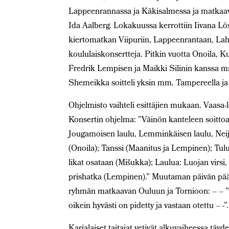
Lappeenrannassa ja Käkisalmessa ja matkaavan 
Ida Aalberg. Lokakuussa kerrottiin Iivana L
kiertomatkan Viipuriin, Lappeenrantaan, Lahtee
koululaiskonsertteja. Pitkin vuotta Onoila, K
Fredrik Lempisen ja Maikki Silinin kanssa m
Shemeikka soitteli yksin mm. Tampereella ja
Ohjelmisto vaihteli esittäjien mukaan. Vaasa
Konsertin ohjelma: ”Väinön kanteleen soittoa
Jougamoisen laulu, Lemminkäisen laulu, Neije
(Onoila); Tanssi (Maanitus ja Lempinen); Tulu
likat osataan (Mišukka); Laulua: Luojan virsi,
prishatka (Lempinen).” Muutaman päivän pääst
ryhmän matkaavan Ouluun ja Tornioon: – – ”v
oikein hyvästi on pidetty ja vastaan otettu – -”
Karjalaiset taitajat vetivät alkuvaiheessa täyd