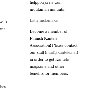
helppoa ja vie vain
muutaman minuutin!
Liittymislomake
oli)
vana
Become a member of
Finnish Kantele
Association! Please contact
our staff (
mail@kantele.net
)
in order to get Kantele
magazine and other
benefits for members.
ista