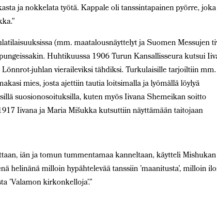
asta ja nokkelata työtä. Kappale oli tanssintapainen pyörre, joka
akka.”
uhlatilaisuuksissa (mm. maatalousnäyttelyt ja Suomen Messujen tiv
ungeissakin. Huhtikuussa 1906 Turun Kansallisseura kutsui Ii
nnrot-juhlan vieraileviksi tähdiksi. Turkulaisille tarjoiltiin mm.
makasi mies, josta ajettiin tautia loitsimalla ja lyömällä löylyä
yisillä suosionosoituksilla, kuten myös Iivana Shemeikan soitto
1917 Iivana ja Maria Mišukka kutsuttiin näyttämään taitojaan
nettaan, iän ja tomun tummentamaa kanneltaan, käytteli Mishukan
enä helinänä milloin hypähtelevää tanssiin ’maanitusta’, milloin ilo
sta ’Valamon kirkonkelloja’.”