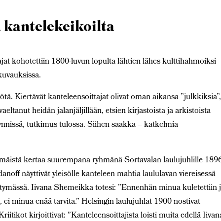
a kantelekeikoilta
ajat kohotettiin 1800-luvun lopulta lähtien lähes kulttihahmoiksi
 kuvauksissa.
ä. Kiertävät kanteleensoittajat olivat oman aikansa ”julkkiksia”
aeltanut heidän jalanjäljillään, etsien kirjastoista ja arkistoista
äynnissä, tutkimus tulossa. Siihen saakka – katkelmia
immäistä kertaa suurempana ryhmänä Sortavalan laulujuhlille 189
noff näyttivät yleisölle kanteleen mahtia laululavan viereisessä
äistymässä. Iivana Shemeikka totesi: ”Ennenhän minua kuletettiin 
t, ei minua enää tarvita.” Helsingin laulujuhlat 1900 nostivat
Kriitikot kirjoittivat: ”Kanteleensoittajista loisti muita edellä Iivan