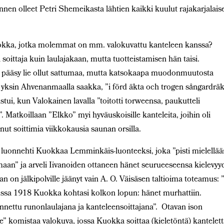
ennen olleet Petri Shemeikasta lähtien kaikki kuulut rajakarjalais
uokka, jotka molemmat on mm. valokuvattu kanteleen kanssa?
soittaja kuin laulajakaan, mutta tuotteistamisen hän taisi.
in pääsy lie ollut sattumaa, mutta katsokaapa muodonmuutosta
 yksin Ahvenanmaalla saakka, ”i förd äkta och trogen sångardräk
ui, kun Valokainen lavalla ”toitotti torweensa, paukutteli
”. Matkoillaan ”Elkko” myi hyväuskoisille kanteleita, joihin oli
nut soittimia viikkokausia saunan orsilla.
n luonnehti Kuokkaa Lemminkäis-luonteeksi, joka ”pisti mielellä
emaan” ja arveli Iivanoiden ottaneen hänet seurueeseensa kielevy
an on jälkipolville jäänyt vain A. O. Väisäsen taltioima toteamus:
kuussa 1918 Kuokka kohtasi kolkon lopun: hänet murhattiin.
unnettu runonlaulajana ja kanteleensoittajana”. Otavan ison
e” komistaa valokuva, jossa Kuokka soittaa (kieletöntä) kantelet