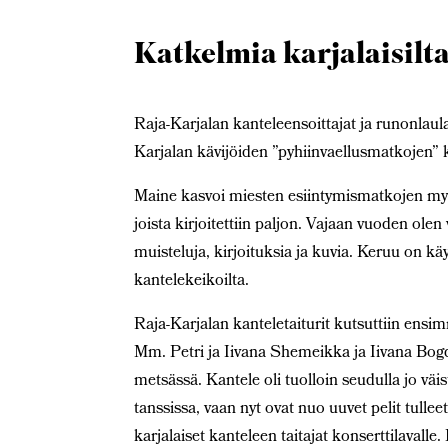
Katkelmia karjalaisilt
Raja-Karjalan kanteleensoittajat ja runonlaul
Karjalan kävijöiden ”pyhiinvaellusmatkojen”
Maine kasvoi miesten esiintymismatkojen myöt
joista kirjoitettiin paljon. Vajaan vuoden olen v
muisteluja, kirjoituksia ja kuvia. Keruu on k
kantelekeikoilta.
Raja-Karjalan kanteletaiturit kutsuttiin ens
Mm. Petri ja Iivana Shemeikka ja Iivana Bogda
metsässä. Kantele oli tuolloin seudulla jo v
tanssissa, vaan nyt ovat nuo uuvet pelit tullee
karjalaiset kanteleen taitajat konserttilavalle. 