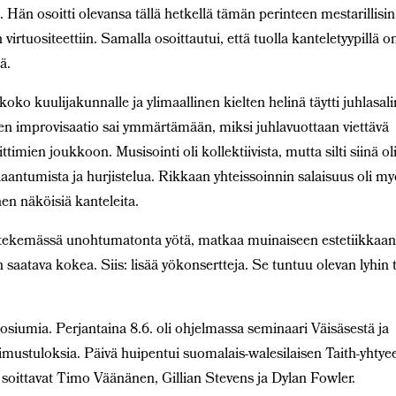
a. Hän osoitti olevansa tällä hetkellä tämän perinteen mestarillisin
en virtuositeettiin. Samalla osoittautui, että tuolla kanteletyypillä o
ä.
koko kuulijakunnalle ja ylimaallinen kielten helinä täytti juhlasali
en improvisaatio sai ymmärtämään, miksi juhlavuottaan viettävä
ttimien joukkoon. Musisointi oli kollektiivista, mutta silti siinä ol
laantumista ja hurjistelua. Rikkaan yhteissoinnin salaisuus oli m
en näköisiä kanteleita.
 tekemässä unohtumatonta yötä, matkaa muinaiseen estetiikkaan
saatava kokea. Siis: lisää yökonsertteja. Se tuntuu olevan lyhin t
posiumia. Perjantaina 8.6. oli ohjelmassa seminaari Väisäsestä ja
kimustuloksia. Päivä huipentui suomalais-walesilaisen Taith-yhtye
soittavat Timo Väänänen, Gillian Stevens ja Dylan Fowler.