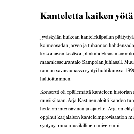
Kanteletta kaiken yötä
Jyväskylän huikean kantelekilpailun päätyttyä
kolmensadan järven ja tuhannen kahdensadan 
kokonaisen kesäyön, iltakahdeksasta aamukuut
maamiesseurantalo Sampolan juhlasali. Muu
rannan savusaunassa syntyi huhtikuussa 1890
haltioituminen.
Konsertti oli epäilemättä
kanteleen historian
musiikiltaan. Arja Kastinen aloitti kahden tu
hetki on intensiivinen ja ajateltu. Arja on e
oppinut karjalaisen kanteleimprovisaation musi
syntynyt oma musiikillinen universumi.