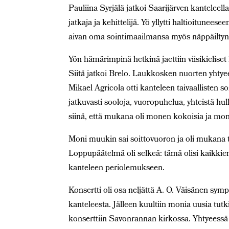
Pauliina Syrjälä jatkoi Saarijärven kanteleell
jatkaja ja kehittelijä. Yö yllytti haltioituneese
aivan oma sointimaailmansa myös näppäiltyn
Yön hämärimpinä hetkinä jaettiin viisikieliset 
Siitä jatkoi Brelo. Laukkosken nuorten yhtye
Mikael Agricola otti kanteleen taivaallisten soi
jatkuvasti sooloja, vuoropuhelua, yhteistä hul
siinä, että mukana oli monen kokoisia ja mon
Moni muukin sai soittovuoron ja oli mukana
Loppupäätelmä oli selkeä: tämä olisi kaikkien 
kanteleen periolemukseen.
Konsertti oli osa neljättä A. O. Väisänen sym
kanteleesta. Jälleen kuultiin monia uusia tut
konserttiin Savonrannan kirkossa. Yhtyeessä 