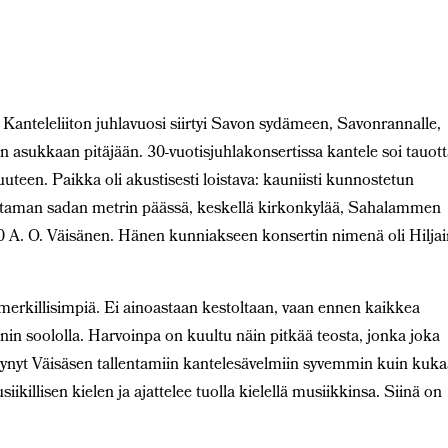
 Kanteleliiton juhlavuosi siirtyi Savon sydämeen, Savonrannalle,
asukkaan pitäjään. 30-vuotisjuhlakonsertissa kantele soi tauot
een. Paikka oli akustisesti loistava: kauniisti kunnostetun
taman sadan metrin päässä, keskellä kirkonkylää, Sahalammen
 A. O. Väisänen. Hänen kunniakseen konsertin nimenä oli Hilja
 merkillisimpiä. Ei ainoastaan kestoltaan, vaan ennen kaikkea
nnin soololla. Harvoinpa on kuultu näin pitkää teosta, jonka joka
läytynyt Väisäsen tallentamiin kantelesävelmiin syvemmin kuin kuka
ikillisen kielen ja ajattelee tuolla kielellä musiikkinsa. Siinä on