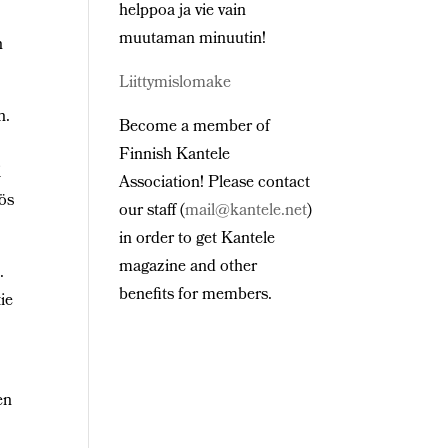
helppoa ja vie vain
muutaman minuutin!
n
Liittymislomake
n.
Become a member of
Finnish Kantele
i
Association! Please contact
yös
our staff (
mail@kantele.net
)
in order to get Kantele
magazine and other
.
benefits for members.
ie
en