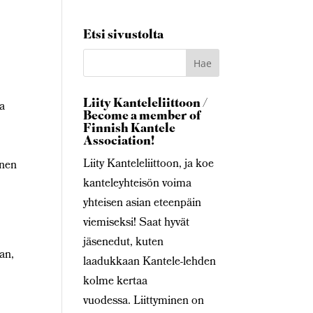
Etsi sivustolta
Liity Kanteleliittoon /
ta
Become a member of
Finnish Kantele
Association!
Liity Kanteleliittoon, ja koe
inen
kanteleyhteisön voima
yhteisen asian eteenpäin
viemiseksi! Saat hyvät
jäsenedut, kuten
an,
laadukkaan Kantele-lehden
kolme kertaa
vuodessa. Liittyminen on