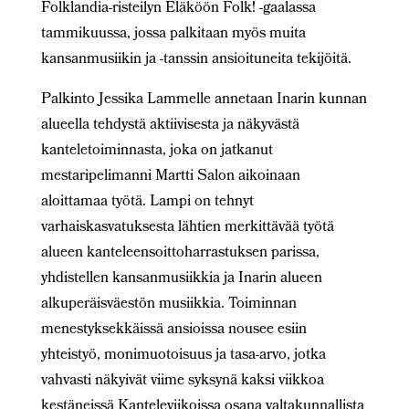
Folklandia-risteilyn Eläköön Folk! -gaalassa
tammikuussa, jossa palkitaan myös muita
kansanmusiikin ja -tanssin ansioituneita tekijöitä.
Palkinto Jessika Lammelle annetaan Inarin kunnan
alueella tehdystä aktiivisesta ja näkyvästä
kanteletoiminnasta, joka on jatkanut
mestaripelimanni Martti Salon aikoinaan
aloittamaa työtä. Lampi on tehnyt
varhaiskasvatuksesta lähtien merkittävää työtä
alueen kanteleensoittoharrastuksen parissa,
yhdistellen kansanmusiikkia ja Inarin alueen
alkuperäisväestön musiikkia. Toiminnan
menestyksekkäissä ansioissa nousee esiin
yhteistyö, monimuotoisuus ja tasa-arvo, jotka
vahvasti näkyivät viime syksynä kaksi viikkoa
kestäneissä Kanteleviikoissa osana valtakunnallista