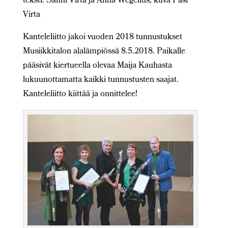
teksti: Sanni Virta ja Anna Wegelius, kuva Pasi
Virta
Kanteleliitto jakoi vuoden 2018 tunnustukset
Musiikkitalon alalämpiössä 8.5.2018. Paikalle
pääsivät kiertueella olevaa Maija Kauhasta
lukuunottamatta kaikki tunnustusten saajat.
Kanteleliitto kiittää ja onnittelee!