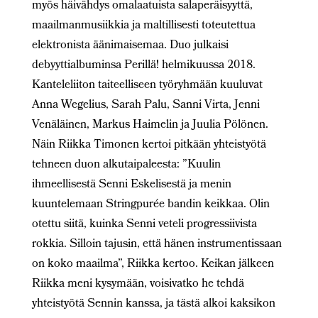
myös häivähdys omalaatuista salaperäisyyttä,
maailmanmusiikkia ja maltillisesti toteutettua
elektronista äänimaisemaa. Duo julkaisi
debyyttialbuminsa Perillä! helmikuussa 2018.
Kanteleliiton taiteelliseen työryhmään kuuluvat
Anna Wegelius, Sarah Palu, Sanni Virta, Jenni
Venäläinen, Markus Haimelin ja Juulia Pölönen.
Näin Riikka Timonen kertoi pitkään yhteistyötä
tehneen duon alkutaipaleesta: ”Kuulin
ihmeellisestä Senni Eskelisestä ja menin
kuuntelemaan Stringpurée bandin keikkaa. Olin
otettu siitä, kuinka Senni veteli progressiivista
rokkia. Silloin tajusin, että hänen instrumentissaan
on koko maailma”, Riikka kertoo. Keikan jälkeen
Riikka meni kysymään, voisivatko he tehdä
yhteistyötä Sennin kanssa, ja tästä alkoi kaksikon