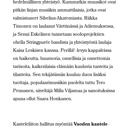
hedelmällinen yhteistyö. Kummatkin muusikot ovat
pitkän linjan musiikin ammattilaisia, jotka ovat
valmistuneet Sibelius-Akatemiasta. Riikka
Timonen on laulanut Värttinässä ja Adiemuksessa,
ja Senni Eskelinen tunnetaan sooloprojektien
ohella Stringpurée bandista ja yhteistyöstä laulaja
Kaisa Leskisen kanssa. Perillä! -levyn kappaleissa
on haikeutta, huumoria, onnellisia ja onnettomia
tarinoita, kaikenlaisia elämään kuuluvia tunteita ja
tilanteita. Sen tekijätiimiin kuuluu duon lisäksi
tuottaja, populaarimusiikin puolelta tuttu Tero
Pennanen, säveltäjä Milla Viljamaa ja sanoituksissa
apuna ollut Saara Honkanen.
Kanteleliiton hallitus myöntää
Vuoden kantele
-