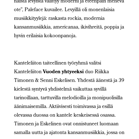
näistä levyistä välittyy moderni ja eteenpäin menevä
ote”, Paleface kuvailee. Levyillä oli monenlaisia
musiikkityylejä: raskasta rockia, modernia
kansanmusiikkia, americanaa, ikivihreitä, poppia ja
hyvin erilaisia kokoonpanoja.
Kanteleliiton taiteellinen työryhmä valitsi
Kanteleliiton
Vuoden yhtyeeksi
duo Riikka
Timonen & Senni Eskelisen.
Yhdestä äänestä ja 39
kielestä syntyvä yhdistelmä vaikuttaa syvillä
tarinoillaan, tarttuvilla melodioilla ja monipuolisilla
äänimaisemilla. Aktiivisesti toimivassa ja esillä
olevassa duossa on kantele keskeisessä osassa.
Timonen ja Eskelinen ovat onnistuneet luomaan
samalla uutta ja ajatonta kansanmusiikkia, jossa on