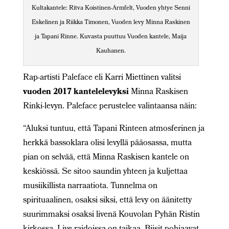
Kultakantele: Ritva Koistinen-Armfelt, Vuoden yhtye Senni
Eskelinen ja Riikka Timonen, Vuoden levy Minna Raskinen
ja Tapani Rinne. Kuvasta puuttuu Vuoden kantele, Maija
Kauhanen.
Rap-artisti Paleface eli Karri Miettinen valitsi
vuoden 2017 kantelelevyksi
Minna Raskisen
Rinki-levyn. Paleface perustelee valintaansa näin:
“Aluksi tuntuu, että Tapani Rinteen atmosferinen ja
herkkä bassoklara olisi levyllä pääosassa, mutta
pian on selvää, että Minna Raskisen kantele on
keskiössä. Se sitoo saundin yhteen ja kuljettaa
musiikillista narraatiota. Tunnelma on
spirituaalinen, osaksi siksi, että levy on äänitetty
suurimmaksi osaksi livenä Kouvolan Pyhän Ristin