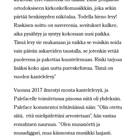
kirkossa. Live-raidoissa on taikaa. Biisit pohjaavat
ortodoksiseen kirkonkellomusiikkiin, joka sekin
piirtää henkisyyden näköalaa. Todella hieno levy!
Raskisen soitto on suvereenia, sovitukset kulkee,
aika pysähtyy ja syntyy kokonaan uusi paikka.
Tämä levy vie mukanaan ja vaikka se voisikin soida
vain päivän askareiden taustalla, se jotenkin vetää
puoleensa ja pakottaa kuuntelemaan. Rinki tarjoaa
lisäksi koko ajan uutta pureskeltavaa. Tämä on
vuoden kantelelevy.”
Vuonna 2017 ilmestyi monta kantelelevyä, ja
Palefacelle toimitetussa pinossa niitä oli yhdeksän.
Paleface kommentoi tehtäväänsä näin: ”Olin otettu
siitä, että mielipidettäni arvostetaan”, hän vastaa
remahtaen nauruun. ”Olen musanörtti ja
musadiggari, mua kiinnostaa musiikki laajasti.