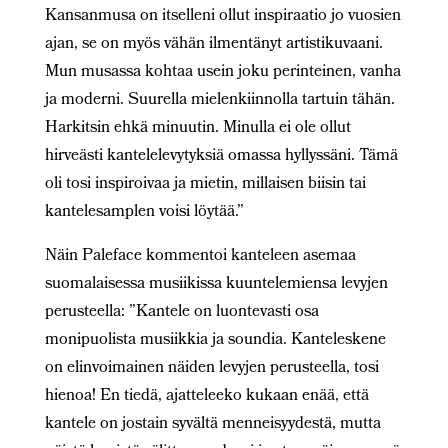
Kansanmusa on itselleni ollut inspiraatio jo vuosien
ajan, se on myös vähän ilmentänyt artistikuvaani.
Mun musassa kohtaa usein joku perinteinen, vanha
ja moderni. Suurella mielenkiinnolla tartuin tähän.
Harkitsin ehkä minuutin. Minulla ei ole ollut
hirveästi kantelelevytyksiä omassa hyllyssäni. Tämä
oli tosi inspiroivaa ja mietin, millaisen biisin tai
kantelesamplen voisi löytää.”
Näin Paleface kommentoi kanteleen asemaa
suomalaisessa musiikissa kuuntelemiensa levyjen
perusteella: ”Kantele on luontevasti osa
monipuolista musiikkia ja soundia. Kanteleskene
on elinvoimainen näiden levyjen perusteella, tosi
hienoa! En tiedä, ajatteleeko kukaan enää, että
kantele on jostain syvältä menneisyydestä, mutta