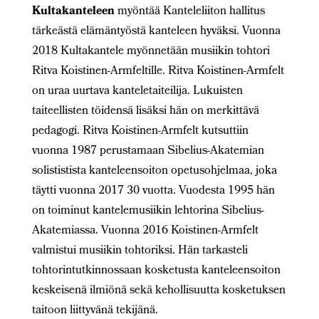
Kultakanteleen
myöntää Kanteleliiton hallitus
tärkeästä elämäntyöstä kanteleen hyväksi. Vuonna
2018 Kultakantele myönnetään musiikin tohtori
Ritva Koistinen-Armfeltille. Ritva Koistinen-Armfelt
on uraa uurtava kanteletaiteilija. Lukuisten
taiteellisten töidensä lisäksi hän on merkittävä
pedagogi. Ritva Koistinen-Armfelt kutsuttiin
vuonna 1987 perustamaan Sibelius-Akatemian
solististista kanteleensoiton opetusohjelmaa, joka
täytti vuonna 2017 30 vuotta. Vuodesta 1995 hän
on toiminut kantelemusiikin lehtorina Sibelius-
Akatemiassa. Vuonna 2016 Koistinen-Armfelt
valmistui musiikin tohtoriksi.
Hän tarkasteli
tohtorintutkinnossaan kosketusta kanteleensoiton
keskeisenä ilmiönä sekä kehollisuutta kosketuksen
taitoon liittyvänä tekijänä.