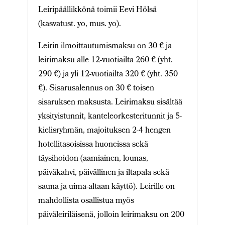
Leiripäällikkönä toimii Eevi Hölsä
(kasvatust. yo, mus. yo).
Leirin ilmoittautumismaksu on 30 € ja
leirimaksu alle 12-vuotiailta 260 € (yht.
290 €) ja yli 12-vuotiailta 320 € (yht. 350
€). Sisarusalennus on 30 € toisen
sisaruksen maksusta. Leirimaksu sisältää
yksityistunnit, kanteleorkesteritunnit ja 5-
kielisryhmän, majoituksen 2-4 hengen
hotellitasoisissa huoneissa sekä
täysihoidon (aamiainen, lounas,
päiväkahvi, päivällinen ja iltapala sekä
sauna ja uima-altaan käyttö). Leirille on
mahdollista osallistua myös
päiväleiriläisenä, jolloin leirimaksu on 200