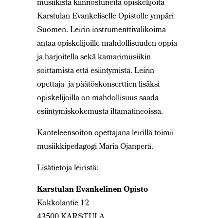
musiikista kiinnostuneita opiskelijoita
Karstulan Evankeliselle Opistolle ympäri
Suomen. Leirin instrumenttivalikoima
antaa opiskelijoille mahdollisuuden oppia
ja harjoitella sekä kamarimusiikin
soittamista että esiintymistä. Leirin
opettaja- ja päätöskonserttien lisäksi
opiskelijoilla on mahdollisuus saada
esiintymiskokemusta iltamatineoissa.
Kanteleensoiton opettajana leirillä toimii
musiikkipedagogi Maria Ojanperä.
Lisätietoja leiristä:
Karstulan Evankelinen Opisto
Kokkolantie 12
43500 KARSTULA