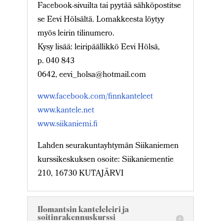
Facebook-sivuilta tai pyytää sähköpostitse
se Eevi Hölsältä. Lomakkeesta löytyy
myös leirin tilinumero.
Kysy lisää: leiripäällikkö Eevi Hölsä,
p. 040 843
0642, eevi_holsa@hotmail.com
www.facebook.com/finnkanteleet
www.kantele.net
www.siikaniemi.fi
Lahden seurakuntayhtymän Siikaniemen
kurssikeskuksen osoite: Siikaniementie
210, 16730 KUTAJÄRVI
Ilomantsin kanteleleiri ja
soitinrakennuskurssi