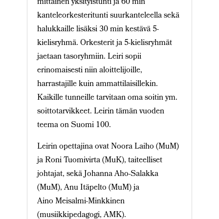
mittainen yksityistunti ja 60 min
kanteleorkesteritunti suurkanteleella sekä
halukkaille lisäksi 30 min kestävä 5-
kielisryhmä. Orkesterit ja 5-kielisryhmät
jaetaan tasoryhmiin. Leiri sopii
erinomaisesti niin aloittelijoille,
harrastajille kuin ammattilaisillekin.
Kaikille tunneille tarvitaan oma soitin ym.
soittotarvikkeet. Leirin tämän vuoden
teema on Suomi 100.
Leirin opettajina ovat Noora Laiho (MuM)
ja Roni Tuomivirta (MuK), taiteelliset
johtajat, sekä Johanna Aho-Salakka
(MuM), Anu Itäpelto (MuM) ja
Aino Meisalmi-Minkkinen
(musiikkipedagogi, AMK).