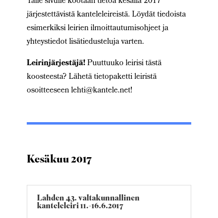
Tälle sivulle kootaan tietoa kesällä 2017
järjestettävistä kanteleleireistä. Löydät tiedoista
esimerkiksi leirien ilmoittautumisohjeet ja
yhteystiedot lisätiedusteluja varten.
Leirinjärjestäjä!
Puuttuuko leirisi tästä
koosteesta? Lähetä tietopaketti leiristä
osoitteeseen lehti@kantele.net!
Kesäkuu 2017
Lahden 43. valtakunnallinen
kanteleleiri 11.-16.6.2017