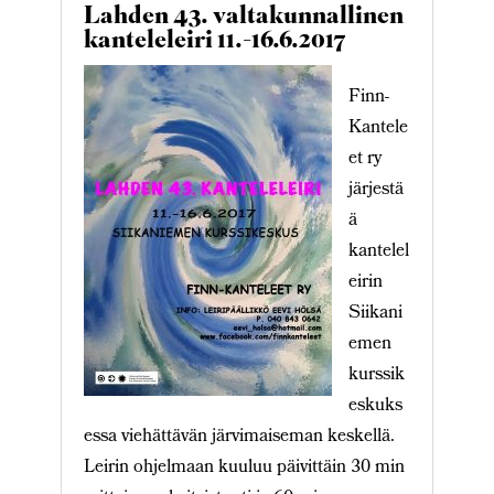
Lahden 43. valtakunnallinen
kanteleleiri 11.-16.6.2017
Finn-
Kantele
et ry
järjestä
ä
kantelel
eirin
Siikani
emen
kurssik
eskuks
essa viehättävän järvimaiseman keskellä.
Leirin ohjelmaan kuuluu päivittäin 30 min