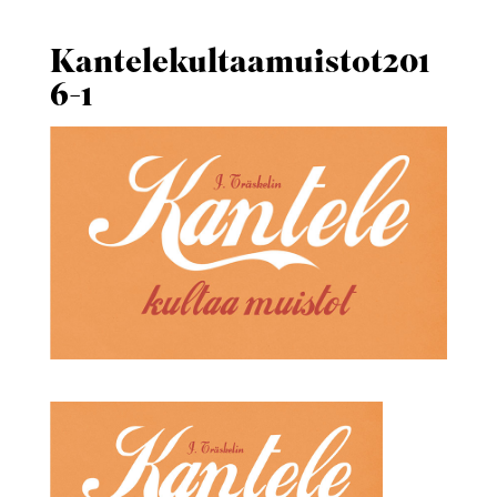
Kantelekultaamuistot201
6-1