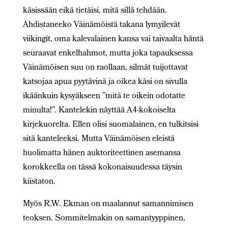
käsissään eikä tietäisi, mitä sillä tehdään.
Ahdistaneeko Väinämöistä takana lymyilevät
viikingit, oma kalevalainen kansa vai taivaalta häntä
seuraavat enkelhahmot, mutta joka tapauksessa
Väinämöisen suu on raollaan, silmät tuijottavat
katsojaa apua pyytävinä ja oikea käsi on sivulla
ikäänkuin kysyäkseen ”mitä te oikein odotatte
minulta!”. Kantelekin näyttää A4-kokoiselta
kirjekuorelta. Ellen olisi suomalainen, en tulkitsisi
sitä kanteleeksi. Mutta Väinämöisen eleistä
huolimatta hänen auktoriteettinen asemansa
korokkeella on tässä kokonaisuudessa täysin
kiistaton.
Myös R.W. Ekman on maalannut samannimisen
teoksen. Sommitelmakin on samantyyppinen,