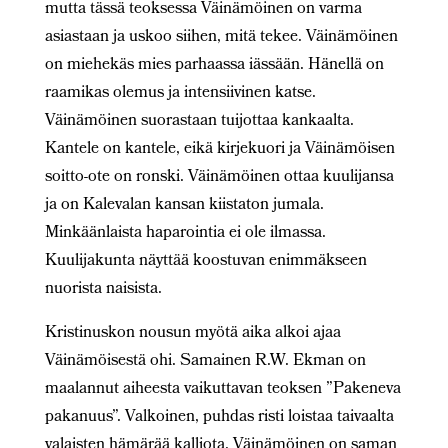
mutta tässä teoksessa Väinämöinen on varma
asiastaan ja uskoo siihen, mitä tekee. Väinämöinen
on miehekäs mies parhaassa iässään. Hänellä on
raamikas olemus ja intensiivinen katse.
Väinämöinen suorastaan tuijottaa kankaalta.
Kantele on kantele, eikä kirjekuori ja Väinämöisen
soitto-ote on ronski. Väinämöinen ottaa kuulijansa
ja on Kalevalan kansan kiistaton jumala.
Minkäänlaista haparointia ei ole ilmassa.
Kuulijakunta näyttää koostuvan enimmäkseen
nuorista naisista.
Kristinuskon nousun myötä aika alkoi ajaa
Väinämöisestä ohi. Samainen R.W. Ekman on
maalannut aiheesta vaikuttavan teoksen ”Pakeneva
pakanuus”. Valkoinen, puhdas risti loistaa taivaalta
valaisten hämärää kalliota. Väinämöinen on saman