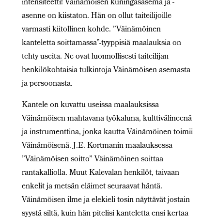
intensiteetti! Väinämöisen kuningasasema ja -
asenne on kiistaton. Hän on ollut taiteilijoille
varmasti kiitollinen kohde. ”Väinämöinen
kanteletta soittamassa”-tyyppisiä maalauksia on
tehty useita. Ne ovat luonnollisesti taiteilijan
henkilökohtaisia tulkintoja Väinämöisen asemasta
ja persoonasta.
Kantele on kuvattu useissa maalauksissa
Väinämöisen mahtavana työkaluna, kulttivälineenä
ja instrumenttina, jonka kautta Väinämöinen toimii
Väinämöisenä. J.E. Kortmanin maalauksessa
”Väinämöisen soitto” Väinämöinen soittaa
rantakalliolla. Muut Kalevalan henkilöt, taivaan
enkelit ja metsän eläimet seuraavat häntä.
Väinämöisen ilme ja elekieli tosin näyttävät jostain
syystä siltä, kuin hän pitelisi kanteletta ensi kertaa