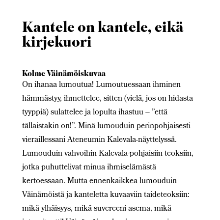
Kantele on kantele, eikä
kirjekuori
Kolme Väinämöiskuvaa
On ihanaa lumoutua! Lumoutuessaan ihminen
hämmästyy, ihmettelee, sitten (vielä, jos on hidasta
tyyppiä) sulattelee ja lopulta ihastuu – ”että
tällaistakin on!”. Minä lumouduin perinpohjaisesti
vieraillessani Ateneumin Kalevala-näyttelyssä.
Lumouduin vahvoihin Kalevala-pohjaisiin teoksiin,
jotka puhuttelivat minua ihmiselämästä
kertoessaan. Mutta ennenkaikkea lumouduin
Väinämöistä ja kanteletta kuvaaviin taideteoksiin:
mikä ylhäisyys, mikä suvereeni asema, mikä