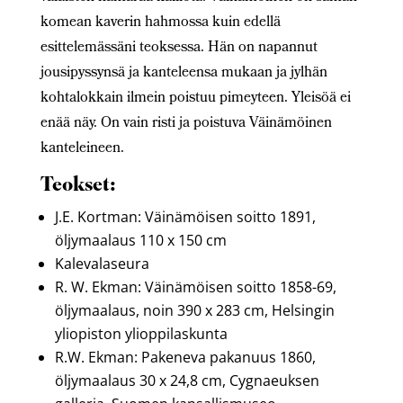
komean kaverin hahmossa kuin edellä
esittelemässäni teoksessa. Hän on napannut
jousipyssynsä ja kanteleensa mukaan ja jylhän
kohtalokkain ilmein poistuu pimeyteen. Yleisöä ei
enää näy. On vain risti ja poistuva Väinämöinen
kanteleineen.
Teokset:
J.E. Kortman: Väinämöisen soitto 1891,
öljymaalaus 110 x 150 cm
Kalevalaseura
R. W. Ekman: Väinämöisen soitto 1858-69,
öljymaalaus, noin 390 x 283 cm, Helsingin
yliopiston ylioppilaskunta
R.W. Ekman: Pakeneva pakanuus 1860,
öljymaalaus 30 x 24,8 cm, Cygnaeuksen