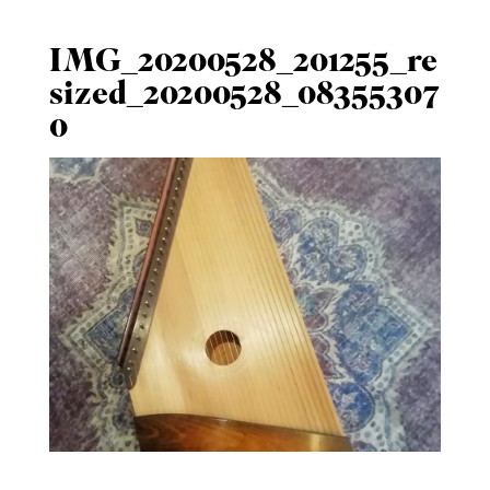
IMG_20200528_201255_re
sized_20200528_08355307
0