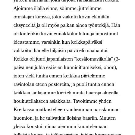
yhteen kahvilaan, joka tarjoaa ranskalaista ruokaa.
Ajoimme illalla sinne, söimme, juttelimme
omistajan kanssa, joka vaikutti kovin elämään
eksyneeltä ja oli myös paikan ainoa työntekijä. Hän
oli kuitenkin kovin ennakkoluuloton ja innostunut
ideastamme, varsinkin kun keikkapäiväksi
valikoitui hänelle hiljaisin päivä eli maanantai.
Keikka oli juuri japanilaisten ”kesälomaviikolla” (3-
päiväinen juhla esi-isien kunnioittamiseksi, obon),
joten vielä tuntia ennen keikkaa piirtelimme
ravintolan eteen postereita, ja puoli tuntia ennen
keikkaa laulajamme kierteli muita baareja alueella
houkutellakseen asiakkaita. Tavoitimme yhden
Kreikassa matkustelleen vanhemman pariskunnan
huomion, ja he tulivatkin iloisina baariin. Muuten
yleisö koostui minua aiemmin kuuntelemaan