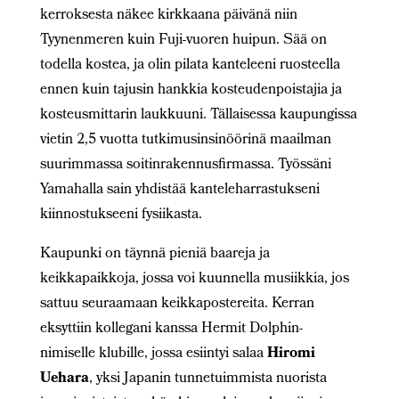
kerroksesta näkee kirkkaana päivänä niin
Tyynenmeren kuin Fuji-vuoren huipun. Sää on
todella kostea, ja olin pilata kanteleeni ruosteella
ennen kuin tajusin hankkia kosteudenpoistajia ja
kosteusmittarin laukkuuni. Tällaisessa kaupungissa
vietin 2,5 vuotta tutkimusinsinöörinä maailman
suurimmassa soitinrakennusfirmassa. Työssäni
Yamahalla sain yhdistää kanteleharrastukseni
kiinnostukseeni fysiikasta.
Kaupunki on täynnä pieniä baareja ja
keikkapaikkoja, jossa voi kuunnella musiikkia, jos
sattuu seuraamaan keikkapostereita. Kerran
eksyttiin kollegani kanssa Hermit Dolphin-
nimiselle klubille, jossa esiintyi salaa
Hiromi
Uehara
, yksi Japanin tunnetuimmista nuorista