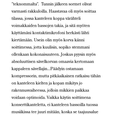
”teknommalta”. Tunnin jälkeen sormet olivat
varmasti rakkuloilla. Haastavaa oli myös soittaa
tilassa, jossa kanteleen koppa värähteli
voimakkaiden bassojen takia, ja sitä myöten
käyttämäni kontaktimikrofoni herkästi lähti
kiertämään. Usein olin myös korva kiinni
soittimessa, jotta kuulisin, sopiko stemmani
ollenkaan kokonaisuuteen. Joskus pyysin myös
absoluuttisen sävelkorvan omaavia kertomaan
kappaleen sävellajin…Päädyin ostamaan
kompressorin, mutta pitkäaikainen ratkaisu tähän
on kanteleen kielten ja kopan mikitys jo
rakennusvaiheessa, jolloin mikkien paikkaa
voidaan optimoida. Vaikka käytin soittimena
konserttikanteletta, ei kanteleen bassoilla tuossa
musiikissa tee juuri mitään, koska se taajuusalue