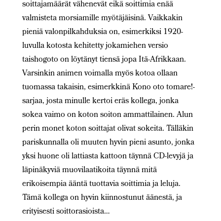
soittajamäärät vähenevät eikä soittimia enää
valmisteta morsiamille myötäjäisinä. Vaikkakin
pieniä valonpilkahduksia on, esimerkiksi 1920-
luvulla kotosta kehitetty jokamiehen versio
taishogoto on löytänyt tiensä jopa Itä-Afrikkaan.
Varsinkin animen voimalla myös kotoa ollaan
tuomassa takaisin, esimerkkinä Kono oto tomare!-
sarjaa, josta minulle kertoi eräs kollega, jonka
sokea vaimo on koton soiton ammattilainen. Alun
perin monet koton soittajat olivat sokeita. Tälläkin
pariskunnalla oli muuten hyvin pieni asunto, jonka
yksi huone oli lattiasta kattoon täynnä CD-levyjä ja
läpinäkyviä muovilaatikoita täynnä mitä
erikoisempia ääntä tuottavia soittimia ja leluja.
Tämä kollega on hyvin kiinnostunut äänestä, ja
erityisesti soittorasioista…