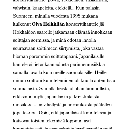
konserttikantele, pöytä, 15-kielinen, viisikielisiä,
vahvistin, kaapeleita, efektejä… Kun palasin
Suomeen, minulla vuodesta 1998 mukana
kulkenut
Oiva Heikkilän
konserttikantele jäi
Hokkaidon saarelle jatkamaan elämää innokkaan
soittajan sormissa, ja minä odotan innolla
seuraavaan soittimeen siirtymistä, joka vastaa
hieman paremmin soittotapaani. Japanilaisille
kantele ei tietenkään edusta perinnemusiikkia
samalla tavalla kuin meille suomalaisille. Heille
minun soittoni kuunteleminen oli kuulla autenttista
suomalaista. Samalla heistä oli ihan luonnollista,
että soitin myös japanilaista ja kreikkalaista
musiikkia – tai vihellystä ja hurrauksista päätellen
jopa teknoa. Opin, että japanilaiset kuuntelevat ja
katsovat toisten tekemisiä loppuun asti