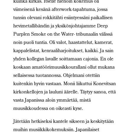
kuinka kirkas. Itselle hienoin kokemus oli
viimeisenä kesänä afterwork-tapahtuma, jossa
tunsin olevani rokkitähti esiintyessäni paikallisen
hevimetallibändin ja yksikönjohtajamme Deep
Purplen Smoke on the Water- tribunaalin välissä
noin puoli tuntia. Oli valot, haastattelut, kamerat,
kappalelistat, kenraaliharjoitukset, kaikki. Ja sain
yhden kollegan lavalle soittamaan cajonia. En ole
koskaan amatöörimuusikkourallani ollut mukana
sellaisessa tuotannossa. Ohjelmani otettiin
kuitenkin hyvin vastaan. Monii liikuttui Konevitsan
kirkonkellojen ja lauluni äärelle. Täytyy sanoa, että
vasta Japanissa aloin ymmärtää, mistä
muusikkoudessa on oikeasti kyse.
Jätetään hetkiseksi kantele sikseen ja keskitytään
muihin musiikkikokemuksiin. Japanilaiset