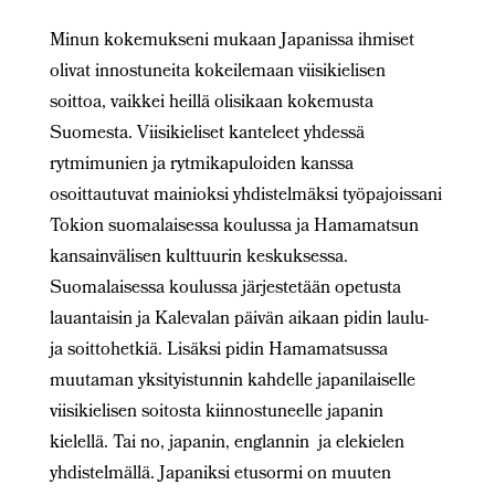
Minun kokemukseni mukaan Japanissa ihmiset
olivat innostuneita kokeilemaan viisikielisen
soittoa, vaikkei heillä olisikaan kokemusta
Suomesta. Viisikieliset kanteleet yhdessä
rytmimunien ja rytmikapuloiden kanssa
osoittautuvat mainioksi yhdistelmäksi työpajoissani
Tokion suomalaisessa koulussa ja Hamamatsun
kansainvälisen kulttuurin keskuksessa.
Suomalaisessa koulussa järjestetään opetusta
lauantaisin ja Kalevalan päivän aikaan pidin laulu-
ja soittohetkiä. Lisäksi pidin Hamamatsussa
muutaman yksityistunnin kahdelle japanilaiselle
viisikielisen soitosta kiinnostuneelle japanin
kielellä. Tai no, japanin, englannin ja elekielen
yhdistelmällä. Japaniksi etusormi on muuten