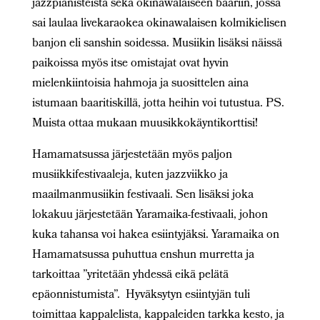
jazzpianisteista sekä okinawalaiseen baariin, jossa
sai laulaa livekaraokea okinawalaisen kolmikielisen
banjon eli sanshin soidessa. Musiikin lisäksi näissä
paikoissa myös itse omistajat ovat hyvin
mielenkiintoisia hahmoja ja suosittelen aina
istumaan baaritiskillä, jotta heihin voi tutustua. PS.
Muista ottaa mukaan muusikkokäyntikorttisi!
Hamamatsussa järjestetään myös paljon
musiikkifestivaaleja, kuten jazzviikko ja
maailmanmusiikin festivaali. Sen lisäksi joka
lokakuu järjestetään Yaramaika-festivaali, johon
kuka tahansa voi hakea esiintyjäksi. Yaramaika on
Hamamatsussa puhuttua enshun murretta ja
tarkoittaa ”yritetään yhdessä eikä pelätä
epäonnistumista”. Hyväksytyn esiintyjän tuli
toimittaa kappalelista, kappaleiden tarkka kesto, ja