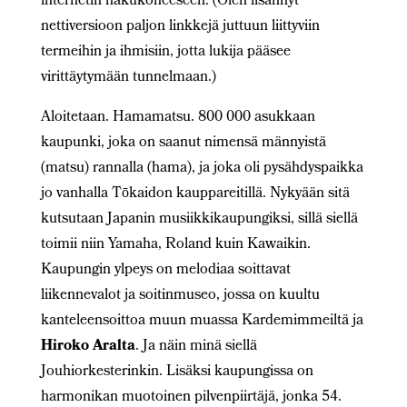
internetin hakukoneeseen. (Olen lisännyt
nettiversioon paljon linkkejä juttuun liittyviin
termeihin ja ihmisiin, jotta lukija pääsee
virittäytymään tunnelmaan.)
Aloitetaan. Hamamatsu. 800 000 asukkaan
kaupunki, joka on saanut nimensä männyistä
(matsu) rannalla (hama), ja joka oli pysähdyspaikka
jo vanhalla Tōkaidon kauppareitillä. Nykyään sitä
kutsutaan Japanin musiikkikaupungiksi, sillä siellä
toimii niin Yamaha, Roland kuin Kawaikin.
Kaupungin ylpeys on melodiaa soittavat
liikennevalot ja soitinmuseo, jossa on kuultu
kanteleensoittoa muun muassa Kardemimmeiltä ja
Hiroko Aralta
. Ja näin minä siellä
Jouhiorkesterinkin. Lisäksi kaupungissa on
harmonikan muotoinen pilvenpiirtäjä, jonka 54.