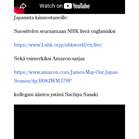
Japanista kiinnostuneille:
Suosittelen seuraamaan NHK liveä englanniksi
https://www3.nhk.or.jp/nhkworld/en/live/
Sekä esimerkiksi Amazon-sarjaa
https://www.amazon.com/James-May-Our-Japan-
Season/dp/B082WM379P
kollegani äänten ystävä Sachiya Sasaki