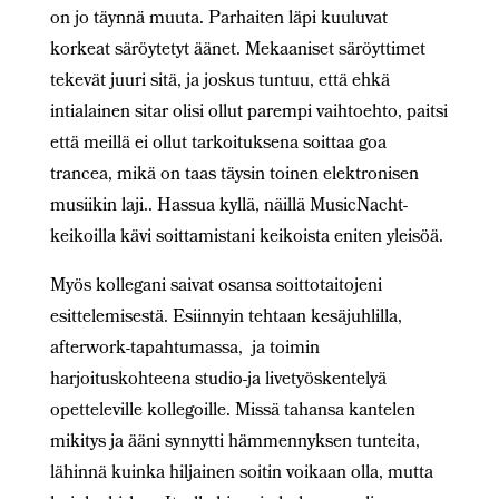
on jo täynnä muuta. Parhaiten läpi kuuluvat
korkeat säröytetyt äänet. Mekaaniset säröyttimet
tekevät juuri sitä, ja joskus tuntuu, että ehkä
intialainen sitar olisi ollut parempi vaihtoehto, paitsi
että meillä ei ollut tarkoituksena soittaa goa
trancea, mikä on taas täysin toinen elektronisen
musiikin laji.. Hassua kyllä, näillä MusicNacht-
keikoilla kävi soittamistani keikoista eniten yleisöä.
Myös kollegani saivat osansa soittotaitojeni
esittelemisestä. Esiinnyin tehtaan kesäjuhlilla,
afterwork-tapahtumassa, ja toimin
harjoituskohteena studio-ja livetyöskentelyä
opetteleville kollegoille. Missä tahansa kantelen
mikitys ja ääni synnytti hämmennyksen tunteita,
lähinnä kuinka hiljainen soitin voikaan olla, mutta