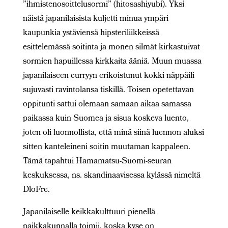
”ihmistenosoittelusormi” (hitosashiyubi). Yksi
näistä japanilaisista kuljetti minua ympäri
kaupunkia ystäviensä hipsteriliikkeissä
esittelemässä soitinta ja monen silmät kirkastuivat
sormien hapuillessa kirkkaita ääniä. Muun muassa
japanilaiseen curryyn erikoistunut kokki näppäili
sujuvasti ravintolansa tiskillä. Toisen opetettavan
oppitunti sattui olemaan samaan aikaa samassa
paikassa kuin Suomea ja sisua koskeva luento,
joten oli luonnollista, että minä siinä luennon aluksi
sitten kanteleineni soitin muutaman kappaleen.
Tämä tapahtui Hamamatsu-Suomi-seuran
keskuksessa, ns. skandinaavisessa kylässä nimeltä
DloFre.
Japanilaiselle keikkakulttuuri pienellä
paikkakunnalla toimii, koska kyse on