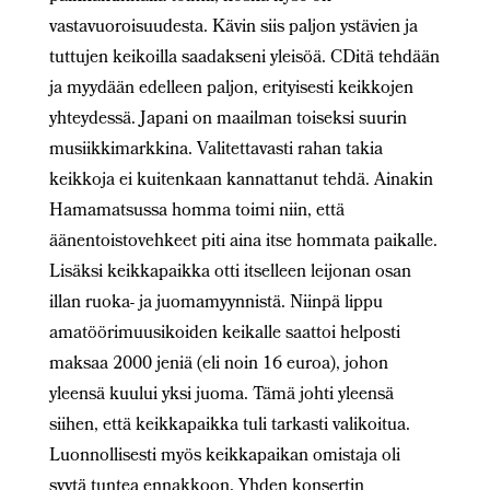
vastavuoroisuudesta. Kävin siis paljon ystävien ja
tuttujen keikoilla saadakseni yleisöä. CDitä tehdään
ja myydään edelleen paljon, erityisesti keikkojen
yhteydessä. Japani on maailman toiseksi suurin
musiikkimarkkina. Valitettavasti rahan takia
keikkoja ei kuitenkaan kannattanut tehdä. Ainakin
Hamamatsussa homma toimi niin, että
äänentoistovehkeet piti aina itse hommata paikalle.
Lisäksi keikkapaikka otti itselleen leijonan osan
illan ruoka- ja juomamyynnistä. Niinpä lippu
amatöörimuusikoiden keikalle saattoi helposti
maksaa 2000 jeniä (eli noin 16 euroa), johon
yleensä kuului yksi juoma. Tämä johti yleensä
siihen, että keikkapaikka tuli tarkasti valikoitua.
Luonnollisesti myös keikkapaikan omistaja oli
syytä tuntea ennakkoon. Yhden konsertin