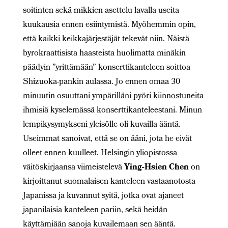
soitinten sekä mikkien asettelu lavalla useita
kuukausia ennen esiintymistä. Myöhemmin opin,
että kaikki keikkajärjestäjät tekevät niin. Näistä
byrokraattisista haasteista huolimatta minäkin
päädyin ”yrittämään” konserttikanteleen soittoa
Shizuoka-pankin aulassa. Jo ennen omaa 30
minuutin osuuttani ympärilläni pyöri kiinnostuneita
ihmisiä kyselemässä konserttikanteleestani. Minun
lempikysymykseni yleisölle oli kuvailla ääntä.
Useimmat sanoivat, että se on ääni, jota he eivät
olleet ennen kuulleet. Helsingin yliopistossa
väitöskirjaansa viimeistelevä
Ying-Hsien Chen
on
kirjoittanut suomalaisen kanteleen vastaanotosta
Japanissa ja kuvannut syitä, jotka ovat ajaneet
japanilaisia kanteleen pariin, sekä heidän
käyttämiään sanoja kuvailemaan sen ääntä.