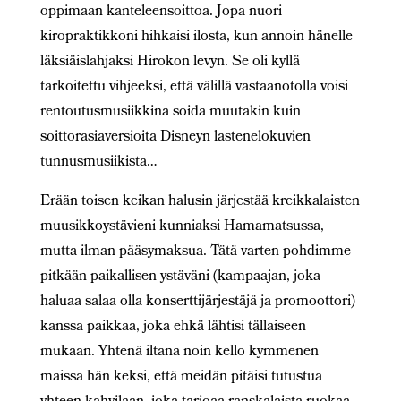
oppimaan kanteleensoittoa. Jopa nuori
kiropraktikkoni hihkaisi ilosta, kun annoin hänelle
läksiäislahjaksi Hirokon levyn. Se oli kyllä
tarkoitettu vihjeeksi, että välillä vastaanotolla voisi
rentoutusmusiikkina soida muutakin kuin
soittorasiaversioita Disneyn lastenelokuvien
tunnusmusiikista…
Erään toisen keikan halusin järjestää kreikkalaisten
muusikkoystävieni kunniaksi Hamamatsussa,
mutta ilman pääsymaksua. Tätä varten pohdimme
pitkään paikallisen ystäväni (kampaajan, joka
haluaa salaa olla konserttijärjestäjä ja promoottori)
kanssa paikkaa, joka ehkä lähtisi tällaiseen
mukaan. Yhtenä iltana noin kello kymmenen
maissa hän keksi, että meidän pitäisi tutustua