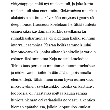
viritystappeja, mitä nyt mieleen tuli, ja joka kerta
mieleen tuli aina enemmän. Elektronisen musiikin
alalajeista soittimia käytetään erityisesti genressä
deep house. Housessa koetetaan herättää tunteita
esimerkiksi käyttämällä kirkkosävellajeja tai
rinnakkaisharmoniaa, eli pidetään kaikki soinnun
intervallit samoina. Kerran keikkaamme kuului
kimono-catwalk, jonka aikana kehittelin ja varioin
esimerkiksi tunnettua Kōjō no tsuki-melodiaa.
Tekno taas perustuu muutaman nuotin melodiaan
ja niiden variaatioihin lisäämällä tai poistamalla
elementtejä. Tähän meni usein hyvin esimerkiksi
miksolyydinen sävelasteikko. Koska en käyttänyt
loopperia, oli haastavaa soittaa kauan samaa
kuviota hieman eri variaatiolla nopeasti ja kenties
hieman epätahdissa, jolloin lopputulos kuulosti