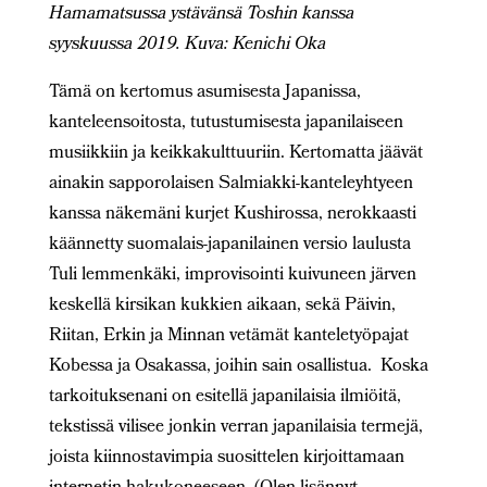
Hamamatsussa ystävänsä Toshin kanssa
syyskuussa 2019. Kuva: Kenichi Oka
Tämä on kertomus asumisesta Japanissa,
kanteleensoitosta, tutustumisesta japanilaiseen
musiikkiin ja keikkakulttuuriin. Kertomatta jäävät
ainakin sapporolaisen Salmiakki-kanteleyhtyeen
kanssa näkemäni kurjet Kushirossa, nerokkaasti
käännetty suomalais-japanilainen versio laulusta
Tuli lemmenkäki, improvisointi kuivuneen järven
keskellä kirsikan kukkien aikaan, sekä Päivin,
Riitan, Erkin ja Minnan vetämät kanteletyöpajat
Kobessa ja Osakassa, joihin sain osallistua. Koska
tarkoituksenani on esitellä japanilaisia ilmiöitä,
tekstissä vilisee jonkin verran japanilaisia termejä,
joista kiinnostavimpia suosittelen kirjoittamaan