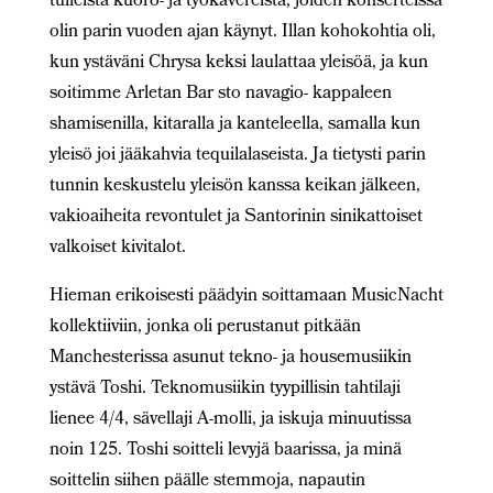
tulleista kuoro- ja työkavereista, joiden konserteissa
olin parin vuoden ajan käynyt. Illan kohokohtia oli,
kun ystäväni Chrysa keksi laulattaa yleisöä, ja kun
soitimme Arletan Bar sto navagio- kappaleen
shamisenilla, kitaralla ja kanteleella, samalla kun
yleisö joi jääkahvia tequilalaseista. Ja tietysti parin
tunnin keskustelu yleisön kanssa keikan jälkeen,
vakioaiheita revontulet ja Santorinin sinikattoiset
valkoiset kivitalot.
Hieman erikoisesti päädyin soittamaan MusicNacht
kollektiiviin, jonka oli perustanut pitkään
Manchesterissa asunut tekno- ja housemusiikin
ystävä Toshi. Teknomusiikin tyypillisin tahtilaji
lienee 4/4, sävellaji A-molli, ja iskuja minuutissa
noin 125. Toshi soitteli levyjä baarissa, ja minä
soittelin siihen päälle stemmoja, napautin