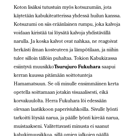
Koton lisäksi tutustuin myös kotsuzumiin, jota
käytetään kabukiteatterissa yhdessä huilun kanssa.
Kotsuzumi on siis eräänlainen rumpu, joka kalvoja
voidaan kiristää tai löysätä kalvoja yhdistävällä
narulla. Ja koska kalvot ovat nahkaa, ne reagoivat
herkästi ilman kosteuteen ja lämpötilaan, ja niihin
tulee silloin tällöin puhaltaa. Tokion Kabukizassa
esiintyvä muusikko
Tsurujuro Fukuhara
saapui
kerran kuussa pitämään soittotunteja
Hamamatsuun. Se oli minulle ensimmäinen kerta
opetella soittamaan jotakin visuaalisesti, eikä
korvakuulolta. Herra Fukuhara löi edessään
olevaan laatikkoon paperiviuhkoilla. Sivulle lyönti
tarkoitti löysää narua, ja päälle lyönti kireää narua,
muistaakseni. Valitettavasti minusta ei saanut
kabukimuusikkoa, sillä omien jalkojen päällä