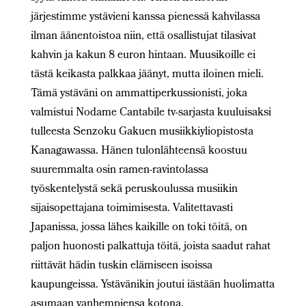
järjestimme ystävieni kanssa pienessä kahvilassa
ilman äänentoistoa niin, että osallistujat tilasivat
kahvin ja kakun 8 euron hintaan. Muusikoille ei
tästä keikasta palkkaa jäänyt, mutta iloinen mieli.
Tämä ystäväni on ammattiperkussionisti, joka
valmistui Nodame Cantabile tv-sarjasta kuuluisaksi
tulleesta Senzoku Gakuen musiikkiyliopistosta
Kanagawassa. Hänen tulonlähteensä koostuu
suuremmalta osin ramen-ravintolassa
työskentelystä sekä peruskoulussa musiikin
sijaisopettajana toimimisesta. Valitettavasti
Japanissa, jossa lähes kaikille on toki töitä, on
paljon huonosti palkattuja töitä, joista saadut rahat
riittävät hädin tuskin elämiseen isoissa
kaupungeissa. Ystävänikin joutui iästään huolimatta
asumaan vanhempiensa kotona.