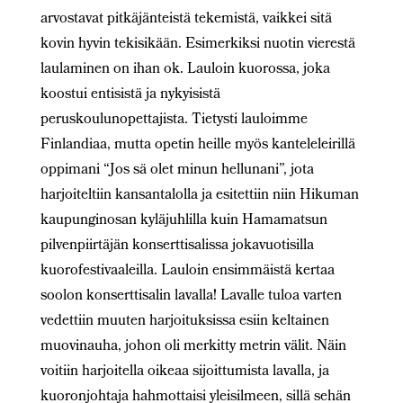
arvostavat pitkäjänteistä tekemistä, vaikkei sitä
kovin hyvin tekisikään. Esimerkiksi nuotin vierestä
laulaminen on ihan ok. Lauloin kuorossa, joka
koostui entisistä ja nykyisistä
peruskoulunopettajista. Tietysti lauloimme
Finlandiaa, mutta opetin heille myös kanteleleirillä
oppimani “Jos sä olet minun hellunani”, jota
harjoiteltiin kansantalolla ja esitettiin niin Hikuman
kaupunginosan kyläjuhlilla kuin Hamamatsun
pilvenpiirtäjän konserttisalissa jokavuotisilla
kuorofestivaaleilla. Lauloin ensimmäistä kertaa
soolon konserttisalin lavalla! Lavalle tuloa varten
vedettiin muuten harjoituksissa esiin keltainen
muovinauha, johon oli merkitty metrin välit. Näin
voitiin harjoitella oikeaa sijoittumista lavalla, ja
kuoronjohtaja hahmottaisi yleisilmeen, sillä sehän