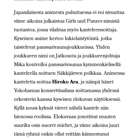
Japanilaisesta animesta puhuttaessa ei voi sivuuttaa
viime aikoina julkaistua Girls und Panzer-nimistä
tuotantoa, jossa vilahtaa myös kanteleensoittaja.
Kyseinen anime kertoo lukiolaistytöistä, jotka
taistelevat panssarivaunujoukkueissa. Yhden
joukkueen nimi on Jatkosota ja joukkueenjohtaja
Mika kontrolloi panssarivaunua kymmenkielisellä
kanteleella soittaen Säkkijärven polkkaa. Animessa
kanteletta soittaa
Hiroko Ara
, ja näinpä hänet
Yokohaman konserttisalissa soittamassa yhdessä
orkesterin kanssa kyseisen elokuvan näytöksessä.
Kyllä nousi kylmät väreet nähdä kantele niin
hienossa roolissa. Elokuvaan jonottivat muuten
suurilta osin nuoret miehet, ja viime aikoina juuri
tämä ryhmä onkin ollut erittäin kiinnostunut