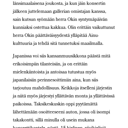
länsimaalaisena joukosta, ja kun jäin konsertin
jälkeen juttelemaan gallerian omistajan kanssa,
sain kutsun syömään herra Okin syntymäpäivän
kunniaksi ostettua kakkua. Olin erittäin vaikuttunut
herra Okin päättäväisyydestä ylläpitää Ainu-
kulttuuria ja tehdä sitä tunnetuksi maailmalla.
Japanissa voi siis kansanmuusikkona päästä mitä
erikoisimpiin tilanteisiin, ja on erittäin
mielenkiintoista ja antoisaa tutustua myös
japanilaisiin perinnesoittimiin aina, kun siis
tarjoutuu mahdollisuus. Keikkoja itselleni järjestin
ja niitä myös järjestyi yllättävän monta ja yllättävissä
paikoissa. Taksikeskuskin oppi pyytämättä
lähettämään osoitteeseeni auton, jossa oli isompi
takakontti, sillä minulla oli usein mukana