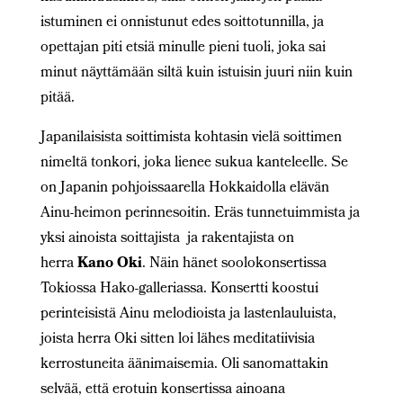
istuminen ei onnistunut edes soittotunnilla, ja
opettajan piti etsiä minulle pieni tuoli, joka sai
minut näyttämään siltä kuin istuisin juuri niin kuin
pitää.
Japanilaisista soittimista kohtasin vielä soittimen
nimeltä tonkori, joka lienee sukua kanteleelle. Se
on Japanin pohjoissaarella Hokkaidolla elävän
Ainu-heimon perinnesoitin. Eräs tunnetuimmista ja
yksi ainoista soittajista ja rakentajista on
herra
Kano Oki
. Näin hänet soolokonsertissa
Tokiossa Hako-galleriassa. Konsertti koostui
perinteisistä Ainu melodioista ja lastenlauluista,
joista herra Oki sitten loi lähes meditatiivisia
kerrostuneita äänimaisemia. Oli sanomattakin
selvää, että erotuin konsertissa ainoana