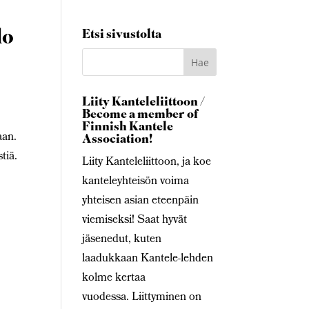
lo
Etsi sivustolta
Liity Kanteleliittoon /
Become a member of
Finnish Kantele
aan.
Association!
tiä.
Liity Kanteleliittoon, ja koe
kanteleyhteisön voima
yhteisen asian eteenpäin
viemiseksi! Saat hyvät
jäsenedut, kuten
laadukkaan Kantele-lehden
kolme kertaa
vuodessa. Liittyminen on