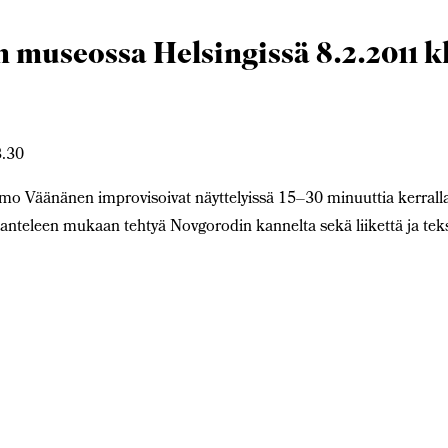
 museossa Helsingissä 8.2.2011 k
3.30
a Timo Väänänen improvisoivat näyttelyissä 15–30 minuuttia kerrall
kanteleen mukaan tehtyä Novgorodin kannelta sekä liikettä ja teks