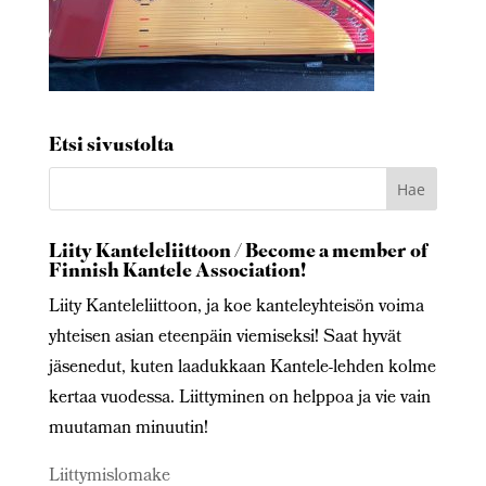
Etsi sivustolta
Liity Kanteleliittoon / Become a member of
Finnish Kantele Association!
Liity Kanteleliittoon, ja koe kanteleyhteisön voima
yhteisen asian eteenpäin viemiseksi! Saat hyvät
jäsenedut, kuten laadukkaan Kantele-lehden kolme
kertaa vuodessa. Liittyminen on helppoa ja vie vain
muutaman minuutin!
Liittymislomake