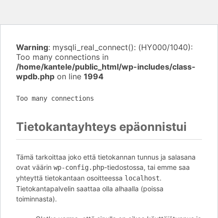
Warning
: mysqli_real_connect(): (HY000/1040):
Too many connections in
/home/kantele/public_html/wp-includes/class-
wpdb.php
on line
1994
Too many connections
Tietokantayhteys epäonnistui
Tämä tarkoittaa joko että tietokannan tunnus ja salasana
ovat väärin
-tiedostossa, tai emme saa
wp-config.php
yhteyttä tietokantaan osoitteessa
.
localhost
Tietokantapalvelin saattaa olla alhaalla (poissa
toiminnasta).