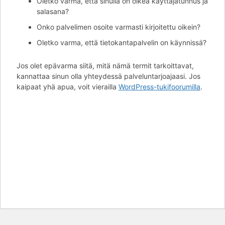
Oletko varma, että sinulla on oikea käyttäjätunnus ja
salasana?
Onko palvelimen osoite varmasti kirjoitettu oikein?
Oletko varma, että tietokantapalvelin on käynnissä?
Jos olet epävarma siitä, mitä nämä termit tarkoittavat,
kannattaa sinun olla yhteydessä palveluntarjoajaasi. Jos
kaipaat yhä apua, voit vierailla
WordPress-tukifoorumilla
.