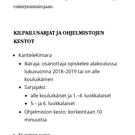
esiintymistaitojaan.
KILPAILUSARJAT JA OHJELMISTOJEN
KESTOT
KanteleKimara
Ikäraja: osanottaja opiskelee alakoulussa
lukuvuonna 2018
–2019
tai on alle
kouluikäinen
Sarjajako:
alle kouluikäiset ja 1.
–
4. luokkalaiset
5.
–
ja 6. luokkalaiset
Ohjelmiston kesto: korkeintaan 10
minuuttia