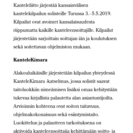
Kanteleliitto järjestää kansainvälisen
kantelekilpailun solisteille Turussa 3.
–
5.5.2019.
Kilpailut ovat avoimet kansalaisuudesta
riippumatta kaikille kanteleensoittajille. Kilpailut
järjestetään sarjoittain soittajan iän ja koulutuksen
sekä soitettavan ohjelmiston mukaan.
KanteleKimara
Alakouluikäisille järjestetään kilpailun yhteydessä
KanteleKimara -katselmus, jossa solistit saavat
taitoluokkiin nimeämisen lisäksi omaa kehitystään
tukevaa kirjallista palautetta alan asiantuntijoilta.
Arvioinnin kohteena ovat soiton taitavuus,
ohjelmakokonaisuus sekä esiintymistaito.
Luokittelun ja palautteen tarkoituksena on
aktivoida kanteleensoittajia kehittämään soitto- ja