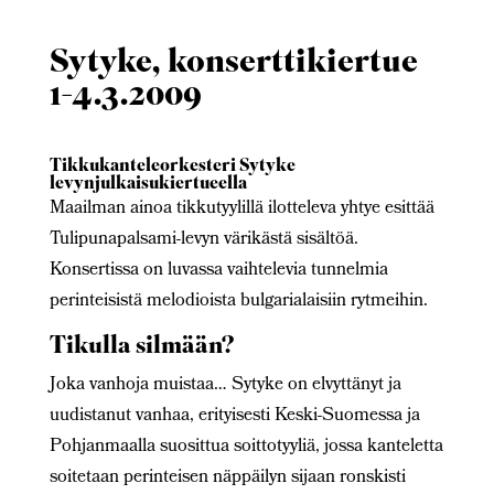
Sytyke, konserttikiertue
1-4.3.2009
Tikkukanteleorkesteri Sytyke
levynjulkaisukiertueella
Maailman ainoa tikkutyylillä ilotteleva yhtye esittää
Tulipunapalsami-levyn värikästä sisältöä.
Konsertissa on luvassa vaihtelevia tunnelmia
perinteisistä melodioista bulgarialaisiin rytmeihin.
Tikulla silmään?
Joka vanhoja muistaa… Sytyke on elvyttänyt ja
uudistanut vanhaa, erityisesti Keski-Suomessa ja
Pohjanmaalla suosittua soittotyyliä, jossa kanteletta
soitetaan perinteisen näppäilyn sijaan ronskisti