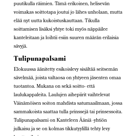
puutikulla räimien. Tämä erikoinen, helisevän
voimakas soittotapa joutui jo lähes unholaan, mutta
elää nyt uutta kukoistuskauttaan. Tikulla
soittamisen lisäksi yhtye toki myös näppäilee
kanteleitaan ja loihtii esiin suuren määrän erilaisia
sävyjä.
Tulipunapalsami
Elokuussa äänitetty esikoislevy sisältää seitsemän
sävelmää, joista valtaosa on yhtyeen jäsenten omaa
tuotantoa. Mukana on sekä soitto- että
laulukappaleita. Laulujen aihepiirit vaihtelevat
Väinämöisen soiton mahdista satumaailmaan, jossa
sammakoista saattaa tulla prinssejä tai prinsessoita.
Tulipunapalsami on Kanteleen Ääniä -yhtiön
julkaisu ja se on kolmas tikkutyylillä tehty levy