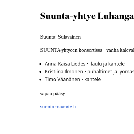
Suunta-yhtye Luhangan 
Suunta: Sulavainen
SUUNTA-yhtyeen konsertissa vanha kaleval
Anna-Kaisa Liedes • laulu ja kantele
Kristiina Ilmonen • puhaltimet ja lyömä
Timo Väänänen • kantele
vapaa pääsy
suunta.maanite.fi