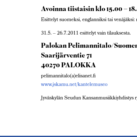
Avoinna tiistaisin klo 15.00 – 18
Esittelyt suomeksi, englanniksi tai venäjäks
31.5. – 26.7.2011 esittelyt vain tilauksesta.
Palokan Pelimannitalo/Suome
Saarijärventie 71
40270 PALOKKA
pelimannitalo(a)elisanet.fi
www.jskamu.net/kantelemuseo
Jyväskylän Seudun Kansanmusiikkiyhdistys r