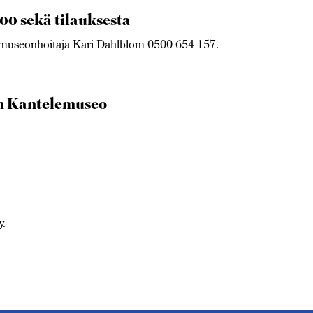
.00 sekä tilauksesta
i: museonhoitaja Kari Dahlblom 0500 654 157.
n Kantelemuseo
y.