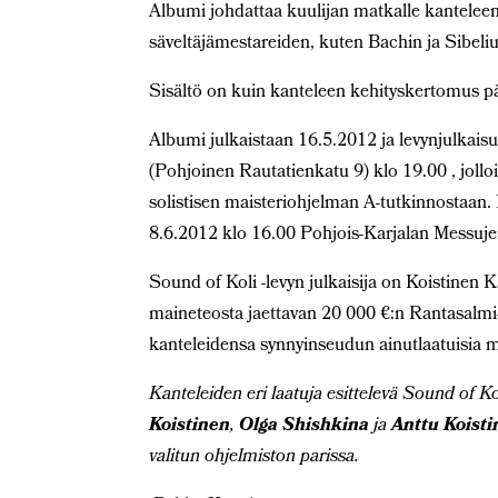
Albumi johdattaa kuulijan matkalle kanteleen 
säveltäjämestareiden, kuten Bachin ja Sibeliu
Sisältö on kuin kanteleen kehityskertomus pä
Albumi julkaistaan 16.5.2012 ja levynjulkais
(Pohjoinen Rautatienkatu 9) klo 19.00 , jolloi
solistisen maisteriohjelman A-tutkinnostaan. 
8.6.2012 klo 16.00 Pohjois-Karjalan Messujen
Sound of Koli -levyn julkaisija on Koistinen
maineteosta jaettavan 20 000 €:n Rantasalmi-
kanteleidensa synnyinseudun ainutlaatuisia 
Kanteleiden eri laatuja esittelevä Sound of K
Koistinen
,
Olga Shishkina
ja
Anttu Koist
valitun ohjelmiston parissa.