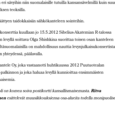
eri sävyihin niin suomalaisille tutuilla kansansävelmillä kuin suu
ksen teoksilla.
ättyen taidokkaisiin sähkökanteleen sointeihin.
ukonserttia kuullaan jo 15.5.2012 Sibelius-Akatemian R-talossa
n levyllä soittava Olga Shishkina suorittaa toisen osan kanteleen
Itäsuomalaisilla on mahdollisuus nauttia levynjulkaisukonsertist
 yhteydessä, päälavalla.
 Kantele Oy, joka vastaanotti huhtikuussa 2012 Puutuotealan
palkinnon ja joka haluaa levyllä kunnioittaa ensimmäisten
maisemia.
oli on komea soiva postikortti kansallismaisemasta.
Ritva
inen
esittelevät muusikkouksiensa osa-alueita todella monipuolise