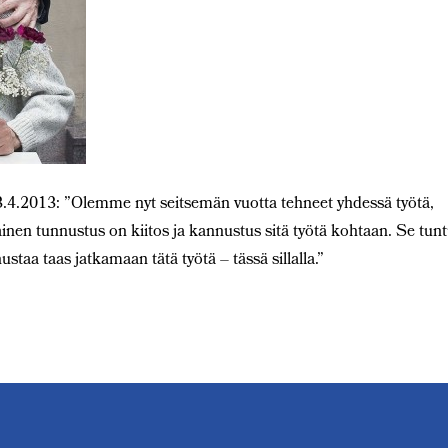
3.4.2013: ”Olemme nyt seitsemän vuotta tehneet yhdessä työtä,
lainen tunnustus on kiitos ja kannustus sitä työtä kohtaan. Se tun
nnustaa taas jatkamaan tätä työtä – tässä sillalla.”