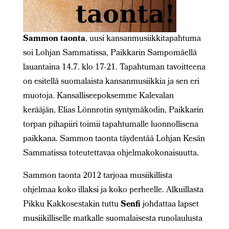
Sammon taonta
, uusi kansanmusiikkitapahtuma
soi Lohjan Sammatissa, Paikkarin Sampomäellä
lauantaina 14.7. klo 17-21. Tapahtuman tavoitteena
on esitellä suomalaista kansanmusiikkia ja sen eri
muotoja. Kansalliseepoksemme Kalevalan
kerääjän, Elias Lönnrotin syntymäkodin, Paikkarin
torpan pihapiiri toimii tapahtumalle luonnollisena
paikkana. Sammon taonta täydentää Lohjan Kesän
Sammatissa toteutettavaa ohjelmakokonaisuutta.
Sammon taonta 2012 tarjoaa musiikillista
ohjelmaa koko illaksi ja koko perheelle. Alkuillasta
Pikku Kakkosestakin tuttu
Senfi
johdattaa lapset
musiikilliselle matkalle suomalaisesta runolaulusta