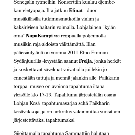
Senegalin rytmeihin. Konserttiin kuuluu djembe-
kanteletyöpaja. Ilta jatkuu
Elinat
–duon
musiikillisilla tutkimusmatkoilla viulun ja
kaksirivisen haitarin voimalla. Lohjalainen ”kylän
oma”
NapaKampi
vie reippaalla poljennolla
musiikin raja-aidoista välittämättä. Illan
pääesiintyjänä on vuonna 2011 Etno-Emman
Sydänjuurilla -levystään saanut
Freija
, jonka herkät
ja koskettavat sävelmät voivat olla joillekin jo
ennestään tuttuja ja mennä jalankin alle. Paikkarin
torppa -museo on avoinna tapahtuma-iltana
yleisölle klo 17-19. Tapahtuma järjestetään osana
Lohjan Kesä -tapahtumasarjaa sekä Paikkarin
kesäviikkoja, ja on tarkoitus vakiinnuttaa vuosittain
järjestettäväksi tapahtumaksi.
Sijoittamalla tapahtuma Sammattiin halutaan