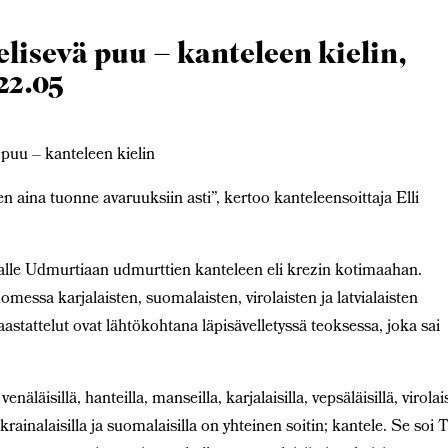
elisevä puu – kanteleen kielin,
 22.05
uu – kanteleen kielin
en aina tuonne avaruuksiin asti”, kertoo kanteleensoittaja Elli
lle Udmurtiaan udmurttien kanteleen eli krezin kotimaahan.
messa karjalaisten, suomalaisten, virolaisten ja latvialaisten
haastattelut ovat lähtökohtana läpisävelletyssä teoksessa, joka sai
enäläisillä, hanteilla, manseilla, karjalaisilla, vepsäläisillä, virolais
ä, ukrainalaisilla ja suomalaisilla on yhteinen soitin; kantele. Se soi