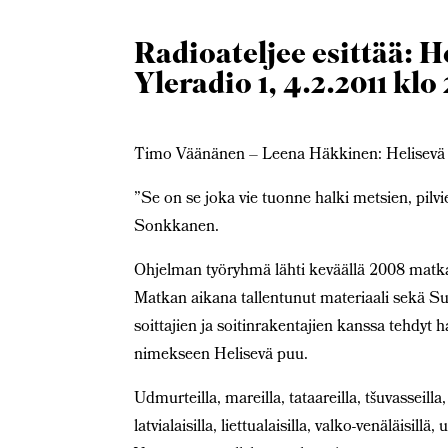
Radioateljee esittää: H
Yleradio 1, 4.2.2011 klo
Timo Väänänen – Leena Häkkinen: Helisevä p
”Se on se joka vie tuonne halki metsien, pilvi
Sonkkanen.
Ohjelman työryhmä lähti keväällä 2008 matka
Matkan aikana tallentunut materiaali sekä Suo
soittajien ja soitinrakentajien kanssa tehdyt 
nimekseen Helisevä puu.
Udmurteilla, mareilla, tataareilla, tšuvasseilla, v
latvialaisilla, liettualaisilla, valko-venäläisill