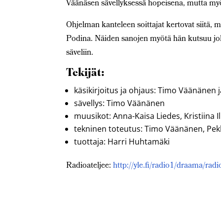
Väänäsen sävellyksessä hopeisena, mutta myö
Ohjelman kanteleen soittajat kertovat siitä, 
Podina. Näiden sanojen myötä hän kutsuu jokai
säveliin.
Tekijät:
käsikirjoitus ja ohjaus: Timo Väänänen
sävellys: Timo Väänänen
muusikot: Anna-Kaisa Liedes, Kristiina
tekninen toteutus: Timo Väänänen, Pek
tuottaja: Harri Huhtamäki
Radioateljee:
http://yle.fi/radio1/draama/radi