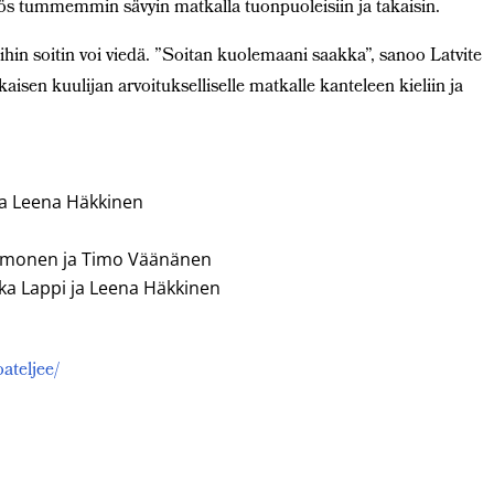
s tummemmin sävyin matkalla tuonpuoleisiin ja takaisin.
mihin soitin voi viedä. ”Soitan kuolemaani saakka”, sanoo Latvite
sen kuulijan arvoitukselliselle matkalle kanteleen kieliin ja
 ja Leena Häkkinen
 Ilmonen ja Timo Väänänen
ka Lappi ja Leena Häkkinen
oateljee/