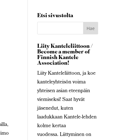
Etsi sivustolta
Liity Kanteleliittoon /
Become a member of
Finnish Kantele
Association!
Liity Kanteleliittoon, ja koe
kanteleyhteisön voima
yhteisen asian eteenpäin
viemiseksi! Saat hyvät
jäsenedut, kuten
laadukkaan Kantele-lehden
illa,
kolme kertaa
 Timo
vuodessa. Liittyminen on