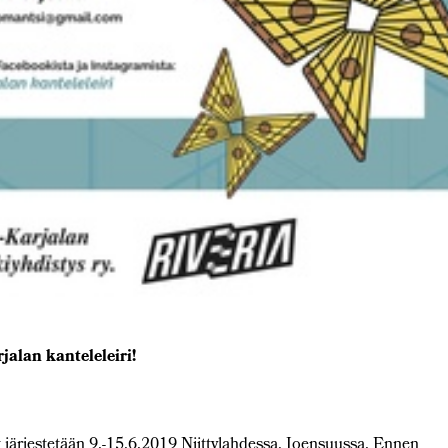
jalan kanteleleiri!
t järjestetään 9.-15.6.2019 Niittylahdessa, Joensuussa. Ennen