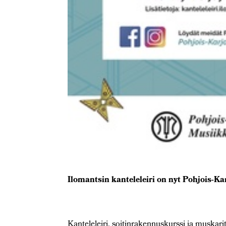
Ilomantsin kanteleleiri on nyt Pohjois-Kar
Kanteleleiri, soitinrakennuskurssi ja muskari