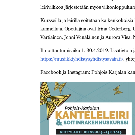
leiriviikkoa järjestetään myös viikonloppukurs
Kursseilla ja leirillä soitetaan kaikenkokoisia 
kanneltaja. Opettajina ovat Irina Cederberg, 
Vartiainen, Jenni Venäläinen ja Aurora Visa.
Ilmoittautumisaika 1.-30.4.2019. Lisätietoja 
https://musiikkiyhdistys.yhdistysavain.fi/
, yht
Facebook ja Instagram: Pohjois-Karjalan kant