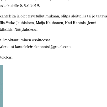
si aikuisille 8.-9.6.2019.
kanteleita ja olet tervetullut mukaan, olitpa aloittelija tai jo taita
Ulla-Sisko Jauhiainen, Maija Kauhanen, Kati Rantala, Jenni
 Nähdään Niittylahdessa!
ja ilmoittautuminen osoitteessa
eydenotot kanteleleiri.ilomantsi@gmail.com
eleleiri