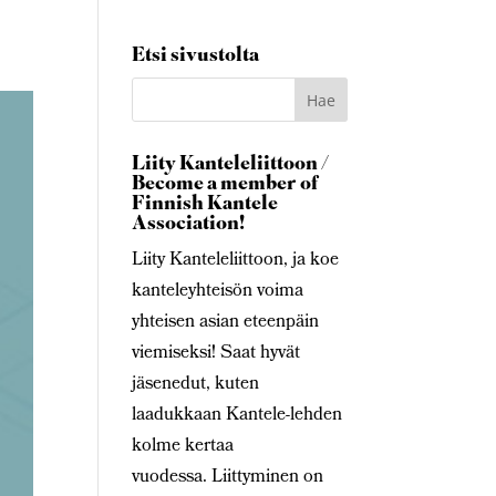
Etsi sivustolta
Liity Kanteleliittoon /
Become a member of
Finnish Kantele
Association!
Liity Kanteleliittoon, ja koe
kanteleyhteisön voima
yhteisen asian eteenpäin
viemiseksi! Saat hyvät
jäsenedut, kuten
laadukkaan Kantele-lehden
kolme kertaa
vuodessa. Liittyminen on