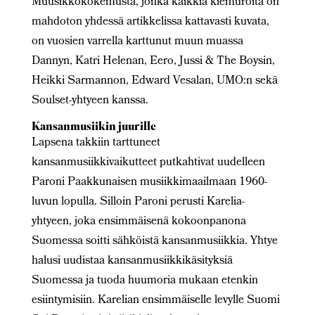
Muusikkokokemusta, jonka kaikkia kiemuroita on
mahdoton yhdessä artikkelissa kattavasti kuvata,
on vuosien varrella karttunut muun muassa
Dannyn, Katri Helenan, Eero, Jussi & The Boysin,
Heikki Sarmannon, Edward Vesalan, UMO:n sekä
Soulset-yhtyeen kanssa.
Kansanmusiikin juurille
Lapsena takkiin tarttuneet
kansanmusiikkivaikutteet putkahtivat uudelleen
Paroni Paakkunaisen musiikkimaailmaan 1960-
luvun lopulla. Silloin Paroni perusti Karelia-
yhtyeen, joka ensimmäisenä kokoonpanona
Suomessa soitti sähköistä kansanmusiikkia. Yhtye
halusi uudistaa kansanmusiikkikäsityksiä
Suomessa ja tuoda huumoria mukaan etenkin
esiintymisiin. Karelian ensimmäiselle levylle Suomi