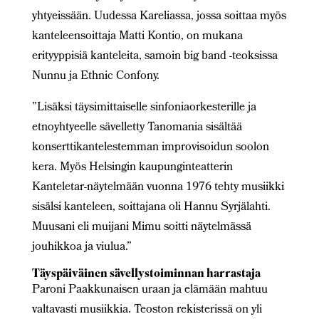
yhtyeissään. Uudessa Kareliassa, jossa soittaa myös
kanteleensoittaja Matti Kontio, on mukana
erityyppisiä kanteleita, samoin big band -teoksissa
Nunnu ja Ethnic Confony.
”Lisäksi täysimittaiselle sinfoniaorkesterille ja
etnoyhtyeelle sävelletty Tanomania sisältää
konserttikantelestemman improvisoidun soolon
kera. Myös Helsingin kaupunginteatterin
Kanteletar-näytelmään vuonna 1976 tehty musiikki
sisälsi kanteleen, soittajana oli Hannu Syrjälahti.
Muusani eli muijani Mimu soitti näytelmässä
jouhikkoa ja viulua.”
Täyspäiväinen sävellystoiminnan harrastaja
Paroni Paakkunaisen uraan ja elämään mahtuu
valtavasti musiikkia. Teoston rekisterissä on yli