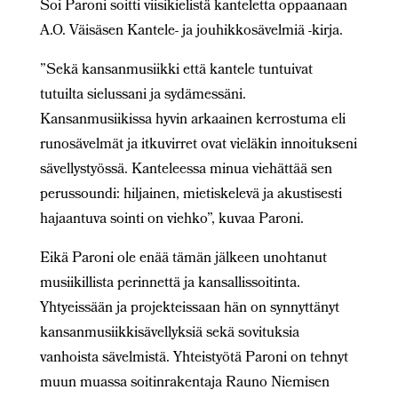
Soi Paroni soitti viisikielistä kanteletta oppaanaan
A.O. Väisäsen Kantele- ja jouhikkosävelmiä -kirja.
”Sekä kansanmusiikki että kantele tuntuivat
tutuilta sielussani ja sydämessäni.
Kansanmusiikissa hyvin arkaainen kerrostuma eli
runosävelmät ja itkuvirret ovat vieläkin innoitukseni
sävellystyössä. Kanteleessa minua viehättää sen
perussoundi: hiljainen, mietiskelevä ja akustisesti
hajaantuva sointi on viehko”, kuvaa Paroni.
Eikä Paroni ole enää tämän jälkeen unohtanut
musiikillista perinnettä ja kansallissoitinta.
Yhtyeissään ja projekteissaan hän on synnyttänyt
kansanmusiikkisävellyksiä sekä sovituksia
vanhoista sävelmistä. Yhteistyötä Paroni on tehnyt
muun muassa soitinrakentaja Rauno Niemisen