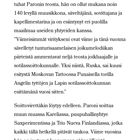
tuhat Paronin teosta, hän on ollut mukana noin
140 levyllä muusikkona, säveltäjänä, sovittajana ja
kapellimestarina ja on esiintynyt eri puolilla
maailmaa useiden yhtyeiden kanssa.
”Viimeisimmät viritykseni ovat viime ja tänä vuonna
sävelletyt tunturisaamelaisen joikumelodiikan
piirteistä ammentavat neljä teosta joikhaajalle ja
sotilassoittokunnalle. Yksi niistä, Ruska, sai kuusi
esitystä Moskovan Tattoossa Punaisella torilla
Angelin tyttöjen ja Lapin sotilassoittokunnan
esittämänä vuosi sitten.”
Soittovirettäkin löytyy edelleen. Paroni soittaa
muun muassa Kareliassa, puupuhallinyhtye
Saxperimentissa ja Trio Nueva Finlandiassa, jotka
kaikki tällä hetkellä pitävät taukoa. Viime vuosina