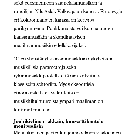
sekä edesmenneen saamelaismuusikon ja
runoilijan Nils-Aslak Valkeapään kanssa. Etnolevyjä
eri kokoonpanojen kanssa on kertynyt
parikymmentä. Paakkunaista voi kutsua uuden
kansanmusiikin ja skandinaavisen
maailmanmusiikin edelläkävijäksi.
”Olen yhdistänyt kansanmusiikkiin nykyhetken
musiikillisia parametreja sekä
rytmimusiikkipuolelta että niin kutsutulta
klassiselta sektorilta. Myös eksoottisia
etnomausteita eli vaikutteita eri
musiikkikulttuureista ympäri maailman on
tarttunut mukaan.”
Jouhikielinen rakkain, konserttikantele
monipuolisin
Metallikielinen ja etenkin jouhikielinen viisikielinen