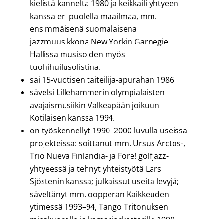
kielistä kannelta 1980 ja keikkaili yhtyeen
kanssa eri puolella maailmaa, mm.
ensimmäisenä suomalaisena
jazzmuusikkona New Yorkin Garnegie
Hallissa musisoiden myös
tuohihuilusolistina.
sai 15-vuotisen taiteilija-apurahan 1986.
sävelsi Lillehammerin olympialaisten
avajaismusiikin Valkeapään joikuun
Kotilaisen kanssa 1994.
on työskennellyt 1990–2000-luvulla useissa
projekteissa: soittanut mm. Ursus Arctos-,
Trio Nueva Finlandia- ja Fore! golfjazz-
yhtyeessä ja tehnyt yhteistyötä Lars
Sjöstenin kanssa; julkaissut useita levyjä;
säveltänyt mm. oopperan Kaikkeuden
ytimessä 1993–94, Tango Tritonuksen