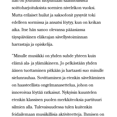
hän on joutunut luopumaan säännöllisistä
soittoharjoituksista sormien nivelrikon vuoksi.
Mutta erilaiset huilut ja saksofonit pysyvät toki
edelleen sormissa ja ansatsi löytyy, kun on keikan
aika. Itse hän sanoo olevansa pääasiassa
täyspäiväinen eläkeajan sävellystoiminnan
harrastaja ja opiskelija.
”Minulle musiikki on yhden suhde yhteen kuin
elämä ala- ja ylämäkineen. Jo pelkästään yhden
äänen tuottaminen pitkään ja hartaasti suo minulle
sielunrauhaa. Sovittaminen ja etenkin säveltäminen
on haasteellista ongelmanasettelua, johon on
innovoivaa löytää ratkaisut. Nykyisin kuuntelen
etenkin klassisen puolen merkkiteoksia partituuri
silmien alla. Tulevaisuudessa tulen kuitenkin
feidailemaan musiikillisia aktiviteetteja. Ihmisen on