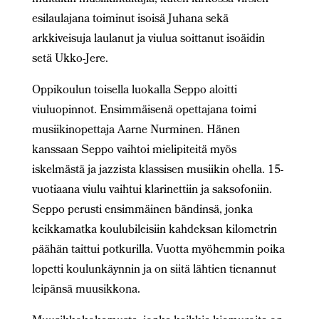
esilaulajana toiminut isoisä Juhana sekä
arkkiveisuja laulanut ja viulua soittanut isoäidin
setä Ukko-Jere.
Oppikoulun toisella luokalla Seppo aloitti
viuluopinnot. Ensimmäisenä opettajana toimi
musiikinopettaja Aarne Nurminen. Hänen
kanssaan Seppo vaihtoi mielipiteitä myös
iskelmästä ja jazzista klassisen musiikin ohella. 15-
vuotiaana viulu vaihtui klarinettiin ja saksofoniin.
Seppo perusti ensimmäinen bändinsä, jonka
keikkamatka koulubileisiin kahdeksan kilometrin
päähän taittui potkurilla. Vuotta myöhemmin poika
lopetti koulunkäynnin ja on siitä lähtien tienannut
leipänsä muusikkona.