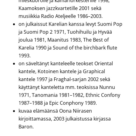
mieskuorolle ja kamariorkesterille 1998,
Kaamoksen jazzkvartetille 2001 sekä
musiikkia Radio Ateljeelle 1986–2003.
on julkaissut Karelian kanssa levyt Suomi Pop
ja Suomi Pop 2 1971, Tuohihuilu ja Hyvää
joulua 1981, Maanitus 1983, The Best of
Karelia 1990 ja Sound of the birchbark flute
1993.
on säveltänyt kanteleelle teokset Oriental
kantele, Kotoinen kantele ja Graphical
kantele 1997 ja Fraghal-sarjan 2002 sekä
käyttänyt kanteletta mm. teoksissa Nunnu
1971, Tanomania 1981–1982, Ethnic Confony
1987–1988 ja Epic Conphony 1989.
kuvaa elämäänsä Oona Niirasen
kirjoittamassa, 2003 julkaistussa kirjassa
Baron.