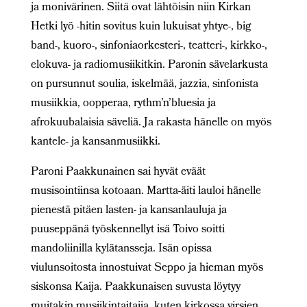
ja monivärinen. Siitä ovat lähtöisin niin Kirkan
Hetki lyö -hitin sovitus kuin lukuisat yhtye-, big
band-, kuoro-, sinfoniaorkesteri-, teatteri-, kirkko-,
elokuva- ja radiomusiikitkin. Paronin sävelarkusta
on pursunnut soulia, iskelmää, jazzia, sinfonista
musiikkia, oopperaa, rythm’n’bluesia ja
afrokuubalaisia säveliä. Ja rakasta hänelle on myös
kantele- ja kansanmusiikki.
Paroni Paakkunainen sai hyvät eväät
musisointiinsa kotoaan. Martta-äiti lauloi hänelle
pienestä pitäen lasten- ja kansanlauluja ja
puuseppänä työskennellyt isä Toivo soitti
mandoliinilla kylätansseja. Isän opissa
viulunsoitosta innostuivat Seppo ja hieman myös
siskonsa Kaija. Paakkunaisen suvusta löytyy
muitakin musiikintaitajia, kuten kirkossa virsien