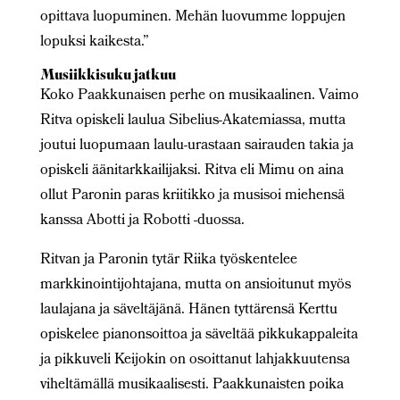
opittava luopuminen. Mehän luovumme loppujen
lopuksi kaikesta.”
Musiikkisuku jatkuu
Koko Paakkunaisen perhe on musikaalinen. Vaimo
Ritva opiskeli laulua Sibelius-Akatemiassa, mutta
joutui luopumaan laulu-urastaan sairauden takia ja
opiskeli äänitarkkailijaksi. Ritva eli Mimu on aina
ollut Paronin paras kriitikko ja musisoi miehensä
kanssa Abotti ja Robotti -duossa.
Ritvan ja Paronin tytär Riika työskentelee
markkinointijohtajana, mutta on ansioitunut myös
laulajana ja säveltäjänä. Hänen tyttärensä Kerttu
opiskelee pianonsoittoa ja säveltää pikkukappaleita
ja pikkuveli Keijokin on osoittanut lahjakkuutensa
viheltämällä musikaalisesti. Paakkunaisten poika