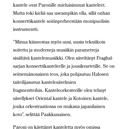
kantele ovat Paronille mieluisimmat kanteleet.
Mutta toki kieliä saa useampikin olla, sillä onhan
konserttikantele soitinperheestään monipuolisin
instrumentti.
”Minua kiinnostaa myös uusi, uusin tekniikoin
soitettu ja moderneja musiikin parametreja
sisältävä kantelemusiikki. Olen säveltänyt Fraghal-
sarjan konserttikanteleelle ja jousikvartetille. Se on
seitsemänosainen teos, joka pohjautuu Halosen
taiteilijasuvun kantelesävelmien
fragmentteihin. Kanteleorkesterille olen tehnyt
sävellykset Oriental kantele ja Kotoinen kantele,
jonka orkestraatiossa on mukana japanilainen
koto”, selittää Paakkunainen.
Paroni on käyttänyt kanteletta myös omissa