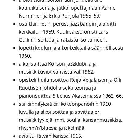
kouluikäisenä ja jatkoi opettajinaan Aarne
Nurminen ja Erkki Pohjola 1955–59.
osti klarinetin, perusti jazzbändin ja aloitti
keikkailun 1959. Kuuli saksofonisti Lars
Gullinin soittoa ja rakastui soittimeen.
lopetti koulun ja alkoi keikkailla säännöllisesti
1960.
alkoi soittaa Korson jazzklubilla ja
musiikkikuviot vahvistuivat 1962.
opiskeli huilunsoittoa Reijo Veijalaisen ja Olli
Ruottisen johdolla sekä teoriaa ja
pianonsoittoa Sibelius-Akatemiassa 1962–66.
sai kiinnityksiä eri kokoonpanoihin 1960-
luvulla ja alkoi soittaa ja sovittaa eri
musiikkityylejä, mm. soulia, kansanmusiikkia,
rhythm’n’bluesia ja iskelmää.
avioitui Ritvan kanssa 1966.