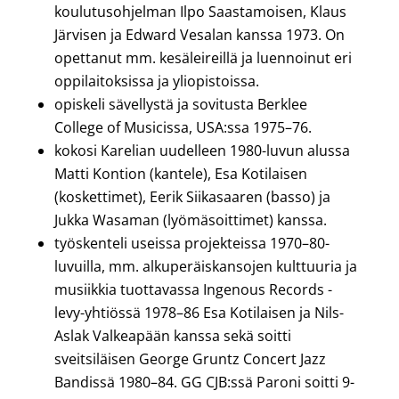
koulutusohjelman Ilpo Saastamoisen, Klaus
Järvisen ja Edward Vesalan kanssa 1973. On
opettanut mm. kesäleireillä ja luennoinut eri
oppilaitoksissa ja yliopistoissa.
opiskeli sävellystä ja sovitusta Berklee
College of Musicissa, USA:ssa 1975–76.
kokosi Karelian uudelleen 1980-luvun alussa
Matti Kontion (kantele), Esa Kotilaisen
(koskettimet), Eerik Siikasaaren (basso) ja
Jukka Wasaman (lyömäsoittimet) kanssa.
työskenteli useissa projekteissa 1970–80-
luvuilla, mm. alkuperäiskansojen kulttuuria ja
musiikkia tuottavassa Ingenous Records -
levy-yhtiössä 1978–86 Esa Kotilaisen ja Nils-
Aslak Valkeapään kanssa sekä soitti
sveitsiläisen George Gruntz Concert Jazz
Bandissä 1980–84. GG CJB:ssä Paroni soitti 9-