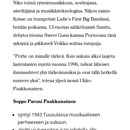
Niko toimii rytmimuusikkona, sovittajana,
säveltäjänä ja musiikkiteknologina. Nikon vaimo
Krisse on trumpetisti Ladie´s First Big Bandissä,
heidän poikansa, 13-vuotias sähköbasisti Santtu,
debytoi trionsa Sweet Guns kanssa Porvoossa tänä
syksynä ja pikkuveli Veikka soittaa rumpuja.
”Perhe on minulle tärkeä. Kun sukuni alkoi laajeta
lastenlasten myötä vuonna 1996, tulivat läheiset
ihmissuhteet yhä tärkeämmiksi ja ovat tällä hetkellä
numero yksi”, toteaa ylpeä isoisä Ukko-
Paakkunainen.
Seppo Paroni Paakkunainen
syntyi 1943 Tuusulassa musikaaliseen
perheeseen ja sukuun.
aloitti viulunsoiton isän johdolla alle