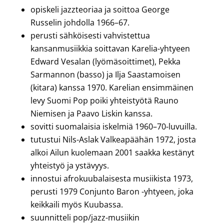
opiskeli jazzteoriaa ja soittoa George
Russelin johdolla 1966–67.
perusti sähköisesti vahvistettua
kansanmusiikkia soittavan Karelia-yhtyeen
Edward Vesalan (lyömäsoittimet), Pekka
Sarmannon (basso) ja Ilja Saastamoisen
(kitara) kanssa 1970. Karelian ensimmäinen
levy Suomi Pop poiki yhteistyötä Rauno
Niemisen ja Paavo Liskin kanssa.
sovitti suomalaisia iskelmiä 1960–70-luvuilla.
tutustui Nils-Aslak Valkeapäähän 1972, josta
alkoi Ailun kuolemaan 2001 saakka kestänyt
yhteistyö ja ystävyys.
innostui afrokuubalaisesta musiikista 1973,
perusti 1979 Conjunto Baron -yhtyeen, joka
keikkaili myös Kuubassa.
suunnitteli pop/jazz-musiikin