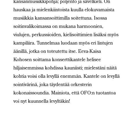
kansanmusiikkipohja; poljento ja sävelkieli. On
hauskaa ja mielenkiintoista kuulla elokuvamaista
musiikkia kansansoittimilla soitettuna. Isossa
soitinvalikoimassa on mukana harmoonien,
viulujen, perkussioiden, kielisoittimien lisäksi myös
kampiliira. Tunnelmaa luodaan myös eri lintujen
äänillä, jotka on toteutettu itse. Eeva-Kaisa
Kohosen soittama konserttikantele helisee
hiljaisemmissa kohdissa kauniisti; mielestäni näitä
kohtia voisi olla levyllä enemmän. Kantele on levyllä
sointivärinä, joka täydentää orkesterin
kokonaissoundia. Mainiota, että OFO:n tuotantoa
voi nyt kuunnella levyltäkin!