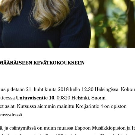
ÖMÄÄRÄISEEN KEVÄTKOKOUKSEEN
ous pidetään 21. huhtikuuta 2018 kello 12.30 Helsingissä. Koko
itteessa
Untuvaisentie 10
, 00820 Helsinki, Suomi.
 asiat. Kutsussa aiemmin mainittu Kreijarintie 4 on opiston
heisyydessä.
ä, ja esiintymässä on muun muassa Espoon Musiikkiopiston ja It