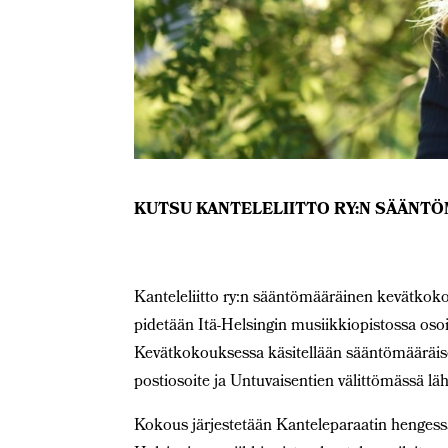
KUTSU KANTELELIITTO RY:N SÄÄNT
Kanteleliitto ry:n sääntömääräinen kevätkok
pidetään Itä-Helsingin musiikkiopistossa oso
Kevätkokouksessa käsitellään sääntömääräiset
postiosoite ja Untuvaisentien välittömässä lä
Kokous järjestetään Kanteleparaatin hengess