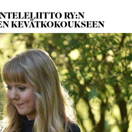
ANTELELIITTO RY:N
N KEVÄTKOKOUKSEEN