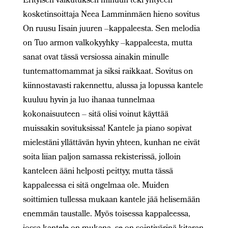
Erityisen vaikutuksen minuun teki yhtyeen
kosketinsoittaja Neea Lamminmäen hieno sovitus
On ruusu Iisain juuren –kappaleesta. Sen melodia
on Tuo armon valkokyyhky –kappaleesta, mutta
sanat ovat tässä versiossa ainakin minulle
tuntemattomammat ja siksi raikkaat. Sovitus on
kiinnostavasti rakennettu, alussa ja lopussa kantele
kuuluu hyvin ja luo ihanaa tunnelmaa
kokonaisuuteen – sitä olisi voinut käyttää
muissakin sovituksissa! Kantele ja piano sopivat
mielestäni yllättävän hyvin yhteen, kunhan ne eivät
soita liian paljon samassa rekisterissä, jolloin
kanteleen ääni helposti peittyy, mutta tässä
kappaleessa ei sitä ongelmaa ole. Muiden
soittimien tullessa mukaan kantele jää helisemään
enemmän taustalle. Myös toisessa kappaleessa,