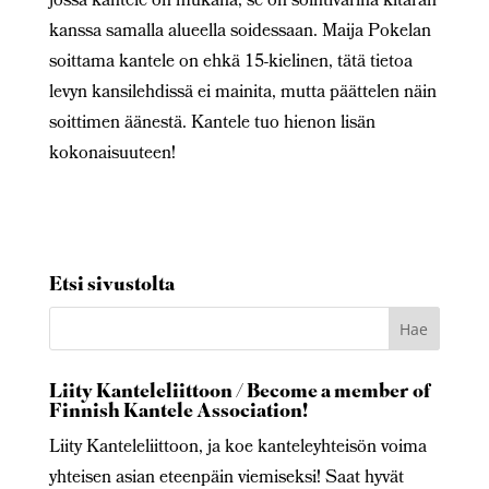
jossa kantele on mukana, se on sointivärinä kitaran
kanssa samalla alueella soidessaan. Maija Pokelan
soittama kantele on ehkä 15-kielinen, tätä tietoa
levyn kansilehdissä ei mainita, mutta päättelen näin
soittimen äänestä. Kantele tuo hienon lisän
kokonaisuuteen!
Etsi sivustolta
Liity Kanteleliittoon / Become a member of
Finnish Kantele Association!
Liity Kanteleliittoon, ja koe kanteleyhteisön voima
yhteisen asian eteenpäin viemiseksi! Saat hyvät