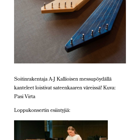
Soitinrakentaja A-J Kallioisen messupöydällä
kanteleet loistivat sateenkaaren väreissä! Kuva:
Pasi Virta
Loppukonsertin esiintyjiä: