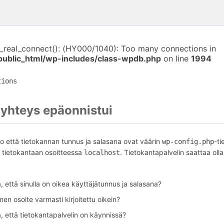
i_real_connect(): (HY000/1040): Too many connections in
public_html/wp-includes/class-wpdb.php
on line
1994
tions
yhteys epäonnistui
o että tietokannan tunnus ja salasana ovat väärin
-ti
wp-config.php
tietokantaan osoitteessa
. Tietokantapalvelin saattaa olla
localhost
 että sinulla on oikea käyttäjätunnus ja salasana?
en osoite varmasti kirjoitettu oikein?
, että tietokantapalvelin on käynnissä?