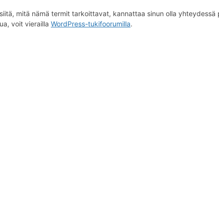
iitä, mitä nämä termit tarkoittavat, kannattaa sinun olla yhteydessä p
a, voit vierailla
WordPress-tukifoorumilla
.