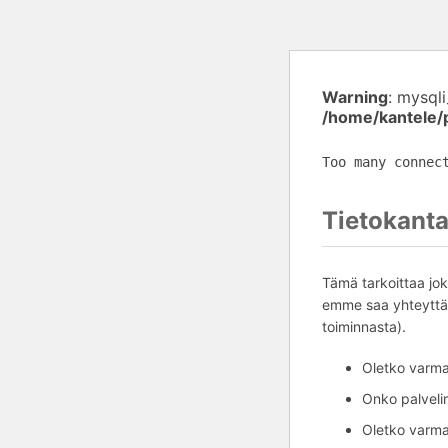
Warning
: mysql
/home/kantele/
Too many connec
Tietokanta
Tämä tarkoittaa jok
emme saa yhteyttä 
toiminnasta).
Oletko varma,
Onko palvelim
Oletko varma