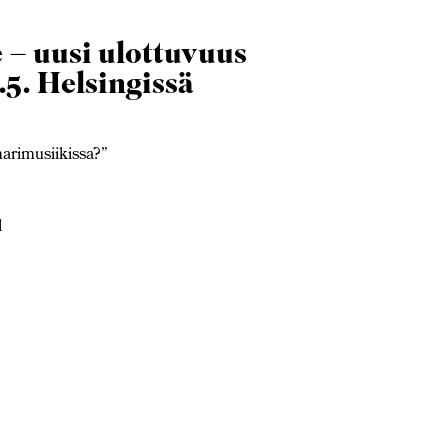
 – uusi ulottuvuus
5. Helsingissä
arimusiikissa?”
l