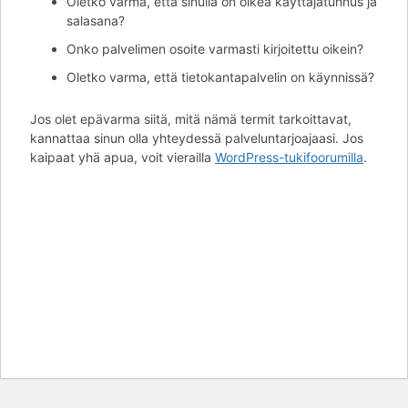
Oletko varma, että sinulla on oikea käyttäjätunnus ja
salasana?
Onko palvelimen osoite varmasti kirjoitettu oikein?
Oletko varma, että tietokantapalvelin on käynnissä?
Jos olet epävarma siitä, mitä nämä termit tarkoittavat,
kannattaa sinun olla yhteydessä palveluntarjoajaasi. Jos
kaipaat yhä apua, voit vierailla
WordPress-tukifoorumilla
.