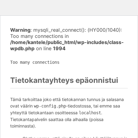
Warning
: mysqli_real_connect(): (HY000/1040):
Too many connections in
/home/kantele/public_html/wp-includes/class-
wpdb.php
on line
1994
Too many connections
Tietokantayhteys epäonnistui
Tämä tarkoittaa joko että tietokannan tunnus ja salasana
ovat väärin
-tiedostossa, tai emme saa
wp-config.php
yhteyttä tietokantaan osoitteessa
.
localhost
Tietokantapalvelin saattaa olla alhaalla (poissa
toiminnasta).