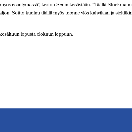
myös esiintymässä”, kertoo Senni kesästään. ”Täällä Stockmanni
aljon. Soitto kuuluu täällä myös tuonne ylös kahvilaan ja sieltäki
t kesäkuun lopusta elokuun loppuun.