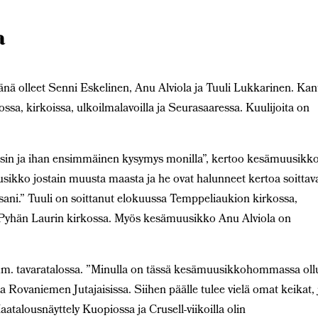
a
nä olleet Senni Eskelinen, Anu Alviola ja Tuuli Lukkarinen. Kan
ossa, kirkoissa, ulkoilmalavoilla ja Seurasaaressa. Kuulijoita on
illisin ja ihan ensimmäinen kysymys monilla”, kertoo kesämuusikk
sikko jostain muusta maasta ja he ovat halunneet kertoa soittav
nssani.” Tuuli on soittanut elokuussa Temppeliaukion kirkossa,
Pyhän Laurin kirkossa. Myös kesämuusikko Anu Alviola on
m. tavaratalossa. ”Minulla on tässä kesämuusikkohommassa oll
a Rovaniemen Jutajaisissa. Siihen päälle tulee vielä omat keikat, 
atalousnäyttely Kuopiossa ja Crusell-viikoilla olin