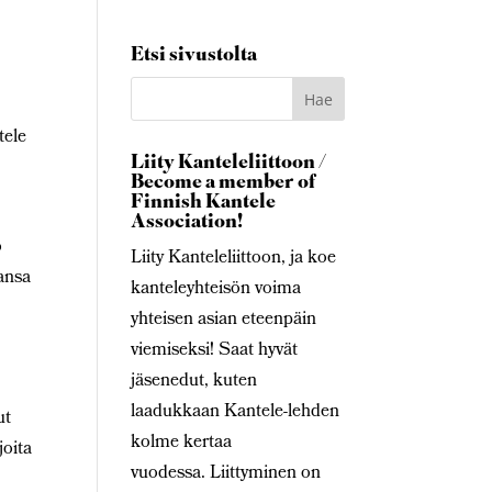
Etsi sivustolta
tele
Liity Kanteleliittoon /
Become a member of
Finnish Kantele
Association!
o
Liity Kanteleliittoon, ja koe
ansa
kanteleyhteisön voima
yhteisen asian eteenpäin
viemiseksi! Saat hyvät
jäsenedut, kuten
laadukkaan Kantele-lehden
ut
kolme kertaa
joita
vuodessa. Liittyminen on