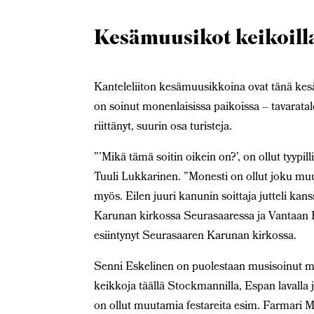
Kesämuusikot keikoill
Kanteleliiton kesämuusikkoina ovat tänä kesä
on soinut monenlaisissa paikoissa – tavaratal
riittänyt, suurin osa turisteja.
”’Mikä tämä soitin oikein on?’, on ollut tyyp
Tuuli Lukkarinen. ”Monesti on ollut joku muu
myös. Eilen juuri kanunin soittaja jutteli ka
Karunan kirkossa Seurasaaressa ja Vantaan 
esiintynyt Seurasaaren Karunan kirkossa.
Senni Eskelinen on puolestaan
musisoinut m
keikkoja täällä Stockmannilla, Espan lavalla j
on ollut muutamia festareita esim. Farmari Ma