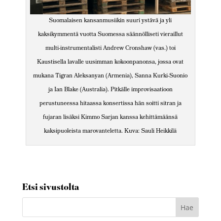
Suomalaisen kansanmusiikin suuri ystävä ja yli
kaksikymmentä vuotta Suomessa säännölliseti vieraillut
multi-instrumentalisti Andrew Cronshaw (vas.) toi
Kaustisella lavalle uusimman kokoonpanonsa, jossa ovat
mukana Tigran Aleksanyan (Armenia), Sanna Kurki-Suonio
ja Ian Blake (Australia). Pitkälle improvisaatioon
perustuneessa hitaassa konsertissa hän soitti sitran ja
fujaran lisäksi Kimmo Sarjan kanssa kehittämäänsä
kaksipuoleista marovanteletta. Kuva: Sauli Heikkilä
Etsi sivustolta