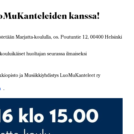
oMuKanteleiden kanssa!
tetään Marjatta-koululla, os. Poutuntie 12, 00400 Helsinki
e kouluikäiset huoltajan seurassa ilmaiseksi
ikkiopisto ja Musiikkiyhdistys LuoMuKanteleet ry
la
.