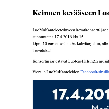
Keinuen kevääseen Lu
LuoMuKanteleet-yhtyeen kevätkonsertti järjes
sunnuntaina 17.4.2016 klo 15
Liput 10 euroa ovelta, sis. kahvitarjoilun, all
Tervetuloa!
Konsertin järjestävät Luoteis-Helsingin musi
Vieraile LuoMuKanteleiden
Facebook-sivuil