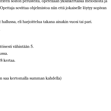
leen soiton perusteita, opetellaan yksinkertaisia melodioita ja
Opettaja sovittaa ohjelmistoa niin että jokaiselle löytyy sopivan
t hallussa, eli harjoittelua takana ainakin vuosi tai pari.
_
töisesti vähintään 5.
ussa.
8 kertaa.
 saa kertomalla summan kahdella)