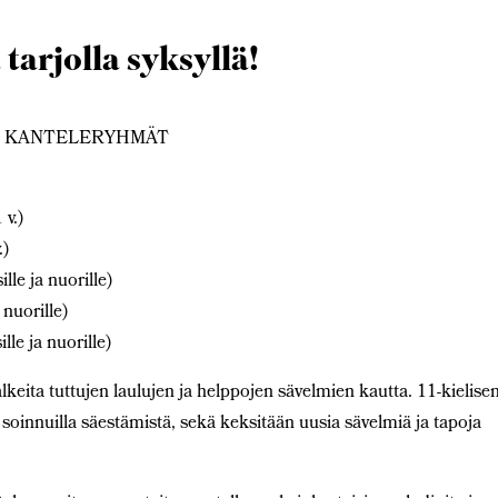
arjolla syksyllä!
T KANTELERYHMÄT
 v.)
.)
lle ja nuorille)
 nuorille)
lle ja nuorille)
keita tuttujen laulujen ja helppojen sävelmien kautta. 11-kielise
 soinnuilla säestämistä, sekä keksitään uusia sävelmiä ja tapoja