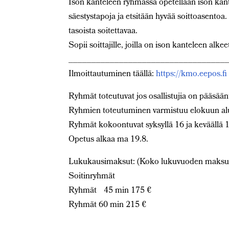
Ison kanteleen ryhmässä opetellaan ison kante
säestystapoja ja etsitään hyvää soittoasentoa. 
tasoista soitettavaa.
Sopii soittajille, joilla on ison kanteleen alkee
__________________________________
Ilmoittautuminen täällä:
https://kmo.eepos.fi
Ryhmät toteutuvat jos osallistujia on pääsään
Ryhmien toteutuminen varmistuu elokuun al
Ryhmät kokoontuvat syksyllä 16 ja keväällä 1
Opetus alkaa ma 19.8.
Lukukausimaksut: (Koko lukuvuoden maksun
Soitinryhmät
Ryhmät 45 min 175 €
Ryhmät 60 min 215 €