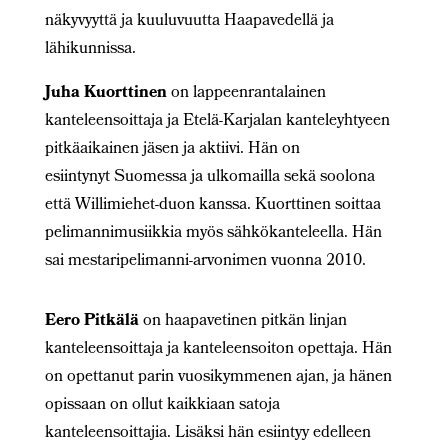
näkyvyyttä ja kuuluvuutta Haapavedellä ja
lähikunnissa.
Juha Kuorttinen
on lappeenrantalainen
kanteleensoittaja ja Etelä-Karjalan kanteleyhtyeen
pitkäaikainen jäsen ja aktiivi. Hän on
esiintynyt Suomessa ja ulkomailla sekä soolona
että Willimiehet-duon kanssa. Kuorttinen soittaa
pelimannimusiikkia myös sähkökanteleella. Hän
sai mestaripelimanni-arvonimen vuonna 2010.
Eero Pitkälä
on haapavetinen pitkän linjan
kanteleensoittaja ja kanteleensoiton opettaja. Hän
on opettanut parin vuosikymmenen ajan, ja hänen
opissaan on ollut kaikkiaan satoja
kanteleensoittajia. Lisäksi hän esiintyy edelleen