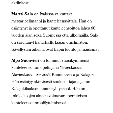
aktiivisesti.
Martti Salo
on Ivalossa vaikuttava
mestaripelimanni ja kanteleensoittaja. Hän on
esiintynyt ja opettanut kanteleensoittoa lähes 60
vuoden ajan sekä Suomessa että ulkomailla. Salo
on säveltänyt kanteleelle laajan ohjelmiston.
Sävellysten aiheina ovat Lapin luonto ja maisemat.
Alpo Suonvieri
on toiminut vuosikymmeniä
kanteleensoiton opettajana Ylivieskassa,
Alavieskassa, Sievissä, Kannuksessa ja Kalajoella.
Hän esiintyy aktiivisesti soolosoittajana ja mm.
Kalajokilaakson kanteleyhtyeessä. Hän on
Jokilaaksojen alueen voimavara perinteisen
kanteleensoiton säilyttämisessä.