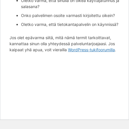
Oletko varma, että sinulla on oikea käyttäjätunnus ja
salasana?
Onko palvelimen osoite varmasti kirjoitettu oikein?
Oletko varma, että tietokantapalvelin on käynnissä?
Jos olet epävarma siitä, mitä nämä termit tarkoittavat,
kannattaa sinun olla yhteydessä palveluntarjoajaasi. Jos
kaipaat yhä apua, voit vierailla
WordPress-tukifoorumilla
.