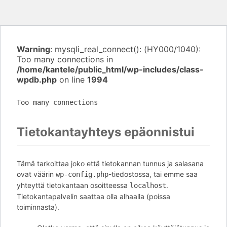
Warning
: mysqli_real_connect(): (HY000/1040):
Too many connections in
/home/kantele/public_html/wp-includes/class-
wpdb.php
on line
1994
Too many connections
Tietokantayhteys epäonnistui
Tämä tarkoittaa joko että tietokannan tunnus ja salasana
ovat väärin
-tiedostossa, tai emme saa
wp-config.php
yhteyttä tietokantaan osoitteessa
.
localhost
Tietokantapalvelin saattaa olla alhaalla (poissa
toiminnasta).